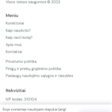
Visos teisės saugomos © 2023
Meniu
Korektoriai
Kaip naudotis?
Kaip rasti kodą?
Apie mus
Kontaktai
Privatumo politika
Pinigų ir prekių grąžinimo politika
Paslaugų naudojimo sąlygos ir taisyklės
Rekvizitai
IVP kodas: 310104
Adresas: Alėjos g. 34 Kuršėnai
Šioje svetainėje naudojami slapukai (angl.