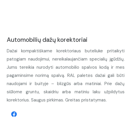
Automobilių dažų korektoriai
Dažai kompaktiškame korektoriaus buteliuke pritaikyti
patogiam naudojimui, nereikalaujančiam specialių įgūdžių.
Jums tereikia nurodyti automobilio spalvos kodą ir mes
pagaminsime norimą spalvą. RAL paletės dažai gali būti
naudojami ir buityje – blizgūs arba matiniai. Prie dažų
siūlome gruntu, skaidriu arba matiniu laku užpildytus
korektorius. Saugus pirkimas. Greitas pristatymas.