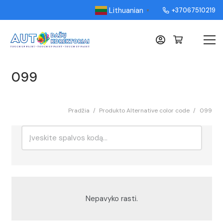
Lithuanian
+37067510219
▼
099
Pradžia
/
Produkto Alternative color code
/
099
Ieškoti:
Rikiavimas
Nepavyko rasti.