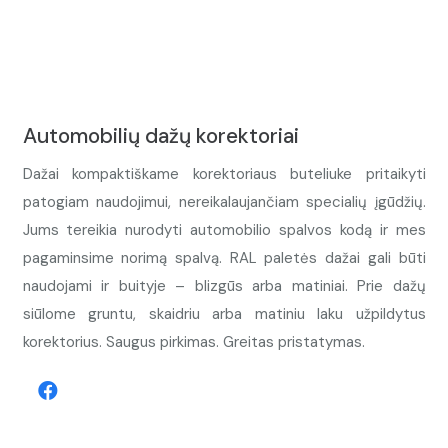
Automobilių dažų korektoriai
Dažai kompaktiškame korektoriaus buteliuke pritaikyti
patogiam naudojimui, nereikalaujančiam specialių įgūdžių.
Jums tereikia nurodyti automobilio spalvos kodą ir mes
pagaminsime norimą spalvą. RAL paletės dažai gali būti
naudojami ir buityje – blizgūs arba matiniai. Prie dažų
siūlome gruntu, skaidriu arba matiniu laku užpildytus
korektorius. Saugus pirkimas. Greitas pristatymas.