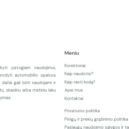
Meniu
Korektoriai
ikyti patogiam naudojimui,
Kaip naudotis?
urodyti automobilio spalvos
Kaip rasti kodą?
ažai gali būti naudojami ir
u, skaidriu arba matiniu laku
Apie mus
tymas.
Kontaktai
Privatumo politika
Pinigų ir prekių grąžinimo politika
Paslaugų naudojimo sąlygos ir ta