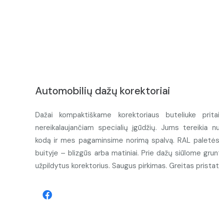
Automobilių dažų korektoriai
Dažai kompaktiškame korektoriaus buteliuke prita
nereikalaujančiam specialių įgūdžių. Jums tereikia n
kodą ir mes pagaminsime norimą spalvą. RAL paletės d
buityje – blizgūs arba matiniai. Prie dažų siūlome grunt
užpildytus korektorius. Saugus pirkimas. Greitas prista