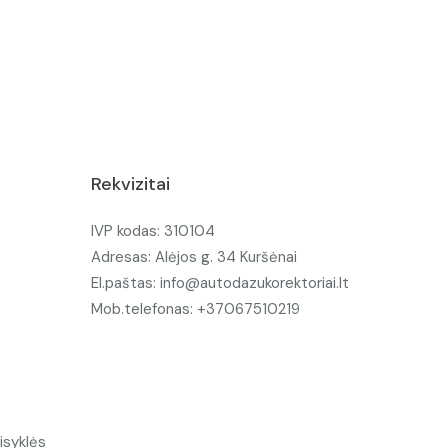
Rekvizitai
IVP kodas: 310104
Adresas: Alėjos g. 34 Kuršėnai
El.paštas: info@autodazukorektoriai.lt
Mob.telefonas: +37067510219
isyklės