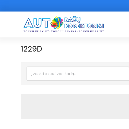
1229D
Ieškoti: