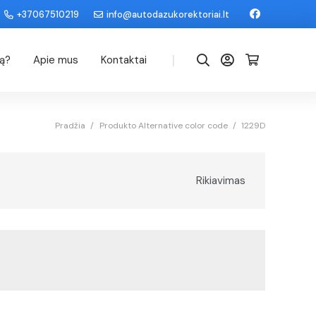
+37067510219
info@autodazukorektoriai.lt
|
dą?
Apie mus
Kontaktai
Pradžia
/
Produkto Alternative color code
/
1229D
Rikiavimas