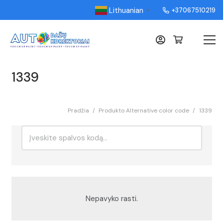
Lithuanian
+37067510219
▼
1339
Pradžia
/
Produkto Alternative color code
/
1339
Ieškoti:
Rikiavimas
Nepavyko rasti.