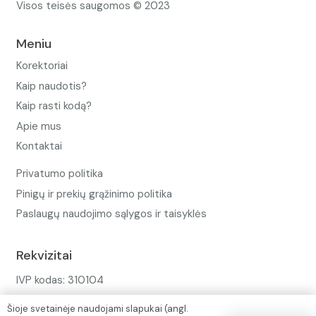
Visos teisės saugomos © 2023
Meniu
Korektoriai
Kaip naudotis?
Kaip rasti kodą?
Apie mus
Kontaktai
Privatumo politika
Pinigų ir prekių grąžinimo politika
Paslaugų naudojimo sąlygos ir taisyklės
Rekvizitai
IVP kodas: 310104
Adresas: Alėjos g. 34 Kuršėnai
Šioje svetainėje naudojami slapukai (angl.