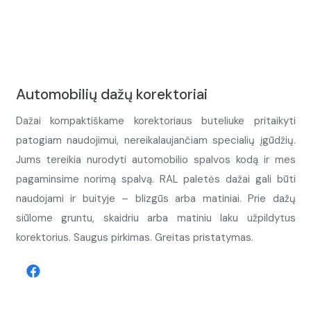
Automobilių dažų korektoriai
Dažai kompaktiškame korektoriaus buteliuke pritaikyti
patogiam naudojimui, nereikalaujančiam specialių įgūdžių.
Jums tereikia nurodyti automobilio spalvos kodą ir mes
pagaminsime norimą spalvą. RAL paletės dažai gali būti
naudojami ir buityje – blizgūs arba matiniai. Prie dažų
siūlome gruntu, skaidriu arba matiniu laku užpildytus
korektorius. Saugus pirkimas. Greitas pristatymas.