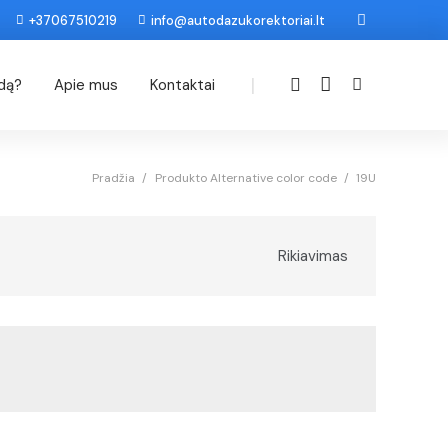
+37067510219
info@autodazukorektoriai.lt
|
odą?
Apie mus
Kontaktai
Pradžia
/
Produkto Alternative color code
/
19U
Rikiavimas