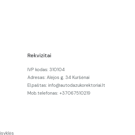
Rekvizitai
IVP kodas: 310104
Adresas: Alėjos g. 34 Kuršėnai
El.paštas: info@autodazukorektoriai.lt
Mob.telefonas: +37067510219
isyklės