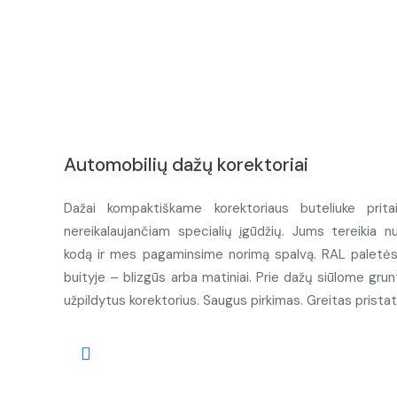
Automobilių dažų korektoriai
Dažai kompaktiškame korektoriaus buteliuke prita
nereikalaujančiam specialių įgūdžių. Jums tereikia n
kodą ir mes pagaminsime norimą spalvą. RAL paletės d
buityje – blizgūs arba matiniai. Prie dažų siūlome grunt
užpildytus korektorius. Saugus pirkimas. Greitas prista