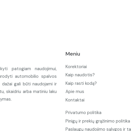
Meniu
Korektoriai
ikyti patogiam naudojimui,
Kaip naudotis?
urodyti automobilio spalvos
Kaip rasti kodą?
ažai gali būti naudojami ir
u, skaidriu arba matiniu laku
Apie mus
tymas.
Kontaktai
Privatumo politika
Pinigų ir prekių grąžinimo politika
Paslaugų naudojimo sąlygos ir ta