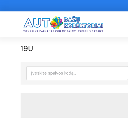
19U
Ieškoti: