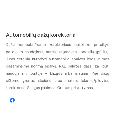
Automobilių dažų korektoriai
Dažai kompaktiškame korektoriaus buteliuke pritaikyti
patogiam naudojimui, nereikalaujančiam specialių įgūdžių.
Jums tereikia nurodyti automobilio spalvos kodą ir mes
pagaminsime norimą spalvą. RAL paletės dažai gali būti
naudojami ir buityje – blizgūs arba matiniai. Prie dažų
siūlome gruntu, skaidriu arba matiniu laku užpildytus
korektorius. Saugus pirkimas. Greitas pristatymas.