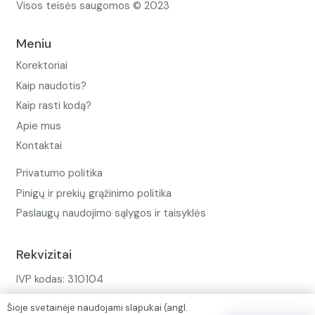
Visos teisės saugomos © 2023
Meniu
Korektoriai
Kaip naudotis?
Kaip rasti kodą?
Apie mus
Kontaktai
Privatumo politika
Pinigų ir prekių grąžinimo politika
Paslaugų naudojimo sąlygos ir taisyklės
Rekvizitai
IVP kodas: 310104
Adresas: Alėjos g. 34 Kuršėnai
Šioje svetainėje naudojami slapukai (angl.