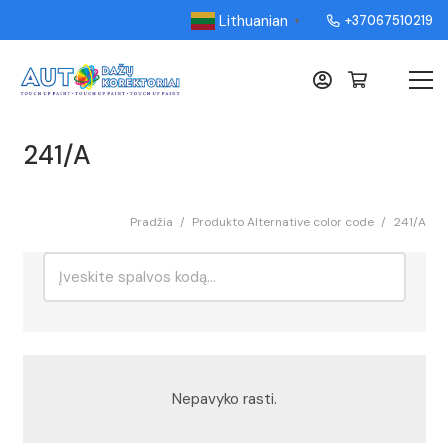
Lithuanian
+37067510219
▼
241/A
Pradžia
/
Produkto Alternative color code
/
241/A
Ieškoti:
Rikiavimas
Nepavyko rasti.