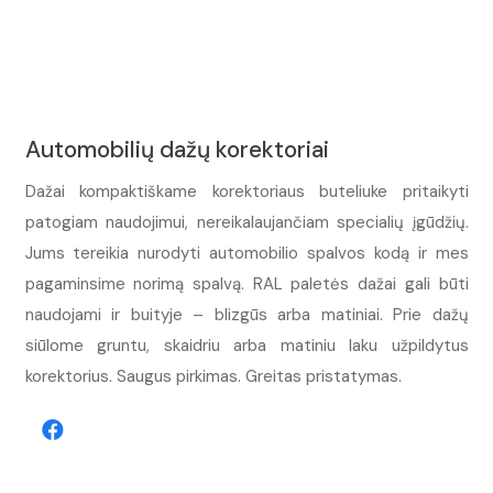
Automobilių dažų korektoriai
Dažai kompaktiškame korektoriaus buteliuke pritaikyti
patogiam naudojimui, nereikalaujančiam specialių įgūdžių.
Jums tereikia nurodyti automobilio spalvos kodą ir mes
pagaminsime norimą spalvą. RAL paletės dažai gali būti
naudojami ir buityje – blizgūs arba matiniai. Prie dažų
siūlome gruntu, skaidriu arba matiniu laku užpildytus
korektorius. Saugus pirkimas. Greitas pristatymas.