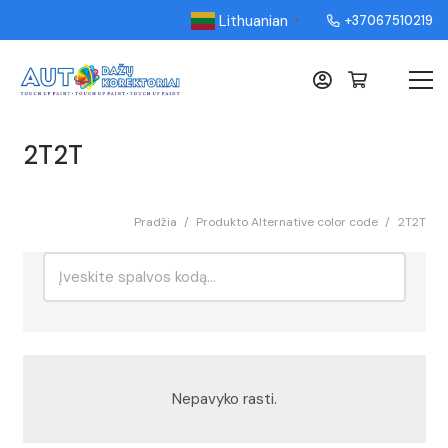
Lithuanian
+37067510219
▼
2T2T
Pradžia
/
Produkto Alternative color code
/
2T2T
Ieškoti:
Rikiavimas
Nepavyko rasti.