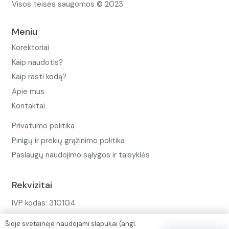
Visos teisės saugomos © 2023
Meniu
Korektoriai
Kaip naudotis?
Kaip rasti kodą?
Apie mus
Kontaktai
Privatumo politika
Pinigų ir prekių grąžinimo politika
Paslaugų naudojimo sąlygos ir taisyklės
Rekvizitai
IVP kodas: 310104
Adresas: Alėjos g. 34 Kuršėnai
Šioje svetainėje naudojami slapukai (angl.