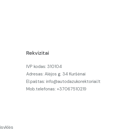
Rekvizitai
IVP kodas: 310104
Adresas: Alėjos g. 34 Kuršėnai
El.paštas: info@autodazukorektoriai.lt
Mob.telefonas: +37067510219
isyklės