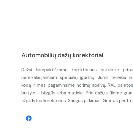
Automobilių dažų korektoriai
Dažai kompaktiškame korektoriaus buteliuke prita
nereikalaujančiam specialių įgūdžių. Jums tereikia n
kodą ir mes pagaminsime norimą spalvą. RAL paletės d
buityje – blizgūs arba matiniai. Prie dažų siūlome grunt
užpildytus korektorius. Saugus pirkimas. Greitas prista