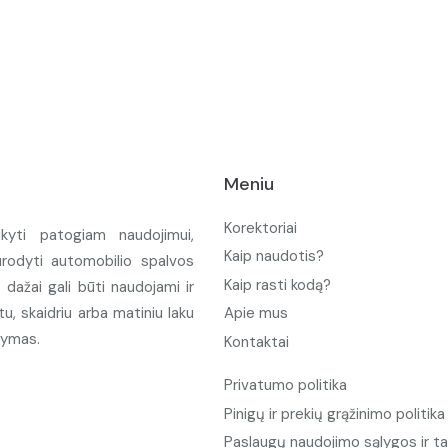
Meniu
Korektoriai
ikyti patogiam naudojimui,
Kaip naudotis?
urodyti automobilio spalvos
Kaip rasti kodą?
ažai gali būti naudojami ir
u, skaidriu arba matiniu laku
Apie mus
tymas.
Kontaktai
Privatumo politika
Pinigų ir prekių grąžinimo politika
Paslaugų naudojimo sąlygos ir ta