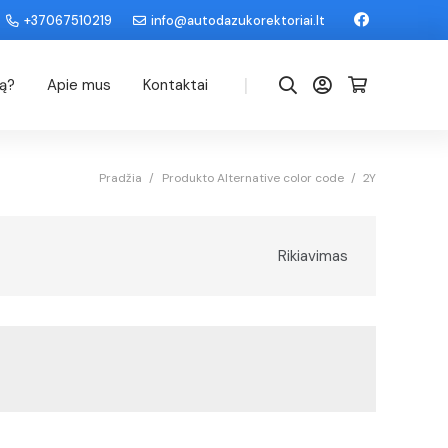
+37067510219
info@autodazukorektoriai.lt
|
dą?
Apie mus
Kontaktai
Pradžia
/
Produkto Alternative color code
/
2Y
Rikiavimas