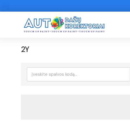
2Y
Ieškoti: