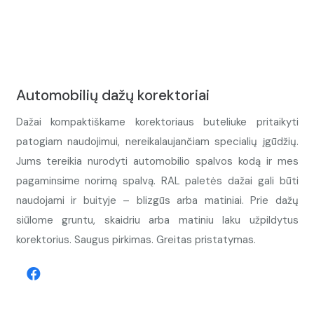
Automobilių dažų korektoriai
Dažai kompaktiškame korektoriaus buteliuke pritaikyti
patogiam naudojimui, nereikalaujančiam specialių įgūdžių.
Jums tereikia nurodyti automobilio spalvos kodą ir mes
pagaminsime norimą spalvą. RAL paletės dažai gali būti
naudojami ir buityje – blizgūs arba matiniai. Prie dažų
siūlome gruntu, skaidriu arba matiniu laku užpildytus
korektorius. Saugus pirkimas. Greitas pristatymas.