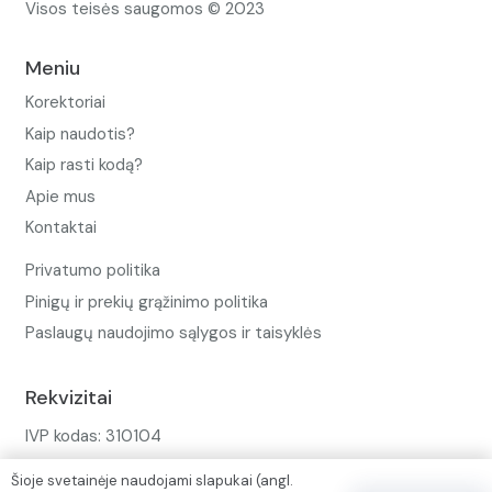
Visos teisės saugomos © 2023
Meniu
Korektoriai
Kaip naudotis?
Kaip rasti kodą?
Apie mus
Kontaktai
Privatumo politika
Pinigų ir prekių grąžinimo politika
Paslaugų naudojimo sąlygos ir taisyklės
Rekvizitai
IVP kodas: 310104
Adresas: Alėjos g. 34 Kuršėnai
Šioje svetainėje naudojami slapukai (angl.