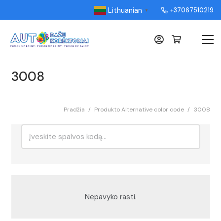
Lithuanian
+37067510219
▼
3008
Pradžia
/
Produkto Alternative color code
/
3008
Ieškoti:
Rikiavimas
Nepavyko rasti.