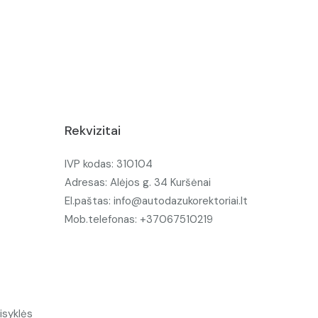
Rekvizitai
IVP kodas: 310104
Adresas: Alėjos g. 34 Kuršėnai
El.paštas: info@autodazukorektoriai.lt
Mob.telefonas: +37067510219
isyklės