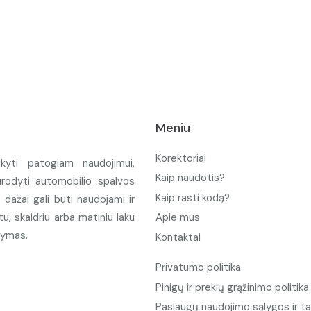
Meniu
Korektoriai
ikyti patogiam naudojimui,
Kaip naudotis?
urodyti automobilio spalvos
Kaip rasti kodą?
ažai gali būti naudojami ir
u, skaidriu arba matiniu laku
Apie mus
tymas.
Kontaktai
Privatumo politika
Pinigų ir prekių grąžinimo politika
Paslaugų naudojimo sąlygos ir ta