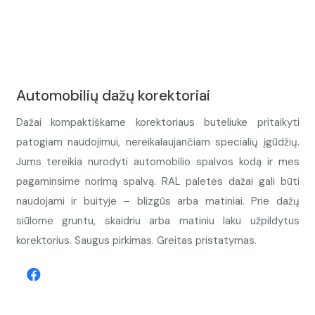
Automobilių dažų korektoriai
Dažai kompaktiškame korektoriaus buteliuke pritaikyti
patogiam naudojimui, nereikalaujančiam specialių įgūdžių.
Jums tereikia nurodyti automobilio spalvos kodą ir mes
pagaminsime norimą spalvą. RAL paletės dažai gali būti
naudojami ir buityje – blizgūs arba matiniai. Prie dažų
siūlome gruntu, skaidriu arba matiniu laku užpildytus
korektorius. Saugus pirkimas. Greitas pristatymas.