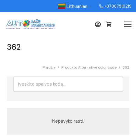
Lithuanian
+37067510219
▼
362
Pradžia
/
Produkto Alternative color code
/
362
Ieškoti:
Rikiavimas
Nepavyko rasti.