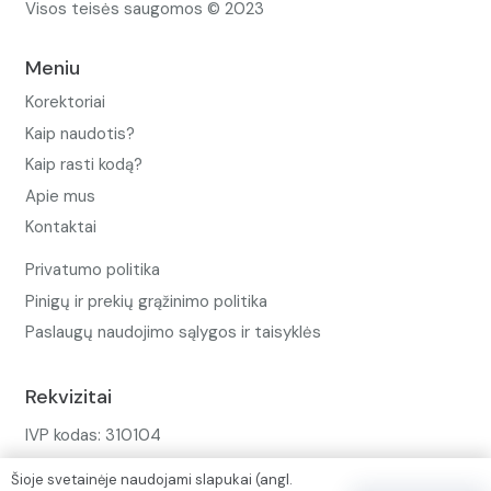
Visos teisės saugomos © 2023
Meniu
Korektoriai
Kaip naudotis?
Kaip rasti kodą?
Apie mus
Kontaktai
Privatumo politika
Pinigų ir prekių grąžinimo politika
Paslaugų naudojimo sąlygos ir taisyklės
Rekvizitai
IVP kodas: 310104
Adresas: Alėjos g. 34 Kuršėnai
Šioje svetainėje naudojami slapukai (angl.