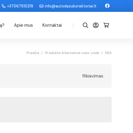
+37067510219
info@autodazukorektoriai.lt
|
dą?
Apie mus
Kontaktai
Pradžia
/
Produkto Alternative color code
/
389
Rikiavimas