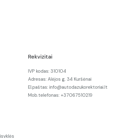
Rekvizitai
IVP kodas: 310104
Adresas: Alėjos g. 34 Kuršėnai
El.paštas: info@autodazukorektoriai.lt
Mob.telefonas: +37067510219
isyklės