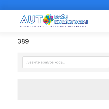
389
Ieškoti: