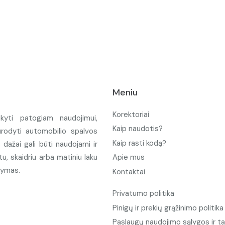
Meniu
Korektoriai
ikyti patogiam naudojimui,
Kaip naudotis?
urodyti automobilio spalvos
Kaip rasti kodą?
ažai gali būti naudojami ir
u, skaidriu arba matiniu laku
Apie mus
tymas.
Kontaktai
Privatumo politika
Pinigų ir prekių grąžinimo politika
Paslaugų naudojimo sąlygos ir ta