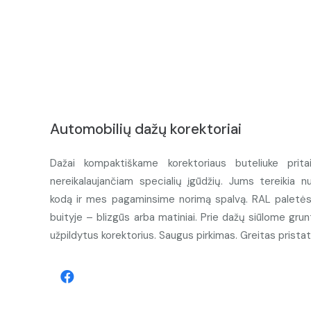
Automobilių dažų korektoriai
Dažai kompaktiškame korektoriaus buteliuke prita
nereikalaujančiam specialių įgūdžių. Jums tereikia n
kodą ir mes pagaminsime norimą spalvą. RAL paletės d
buityje – blizgūs arba matiniai. Prie dažų siūlome grunt
užpildytus korektorius. Saugus pirkimas. Greitas prista