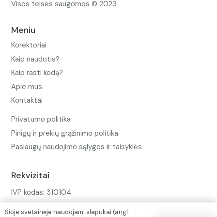
Visos teisės saugomos © 2023
Meniu
Korektoriai
Kaip naudotis?
Kaip rasti kodą?
Apie mus
Kontaktai
Privatumo politika
Pinigų ir prekių grąžinimo politika
Paslaugų naudojimo sąlygos ir taisyklės
Rekvizitai
IVP kodas: 310104
Adresas: Alėjos g. 34 Kuršėnai
Šioje svetainėje naudojami slapukai (angl.