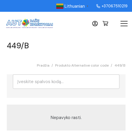
Lithuanian
+37067510219
▼
449/B
Pradžia
/
Produkto Alternative color code
/
449/B
Ieškoti:
Rikiavimas
Nepavyko rasti.