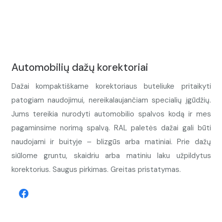
Automobilių dažų korektoriai
Dažai kompaktiškame korektoriaus buteliuke pritaikyti
patogiam naudojimui, nereikalaujančiam specialių įgūdžių.
Jums tereikia nurodyti automobilio spalvos kodą ir mes
pagaminsime norimą spalvą. RAL paletės dažai gali būti
naudojami ir buityje – blizgūs arba matiniai. Prie dažų
siūlome gruntu, skaidriu arba matiniu laku užpildytus
korektorius. Saugus pirkimas. Greitas pristatymas.