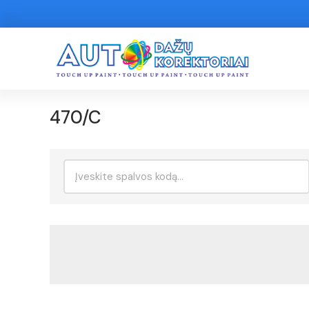
470/C
Ieškoti: