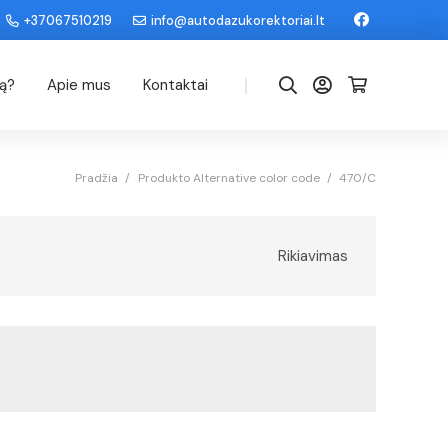
+37067510219
info@autodazukorektoriai.lt
|
dą?
Apie mus
Kontaktai
Pradžia
/
Produkto Alternative color code
/
470/C
Rikiavimas