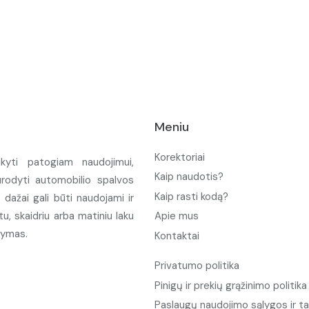
Meniu
Korektoriai
ikyti patogiam naudojimui,
Kaip naudotis?
urodyti automobilio spalvos
Kaip rasti kodą?
ažai gali būti naudojami ir
u, skaidriu arba matiniu laku
Apie mus
tymas.
Kontaktai
Privatumo politika
Pinigų ir prekių grąžinimo politika
Paslaugų naudojimo sąlygos ir ta