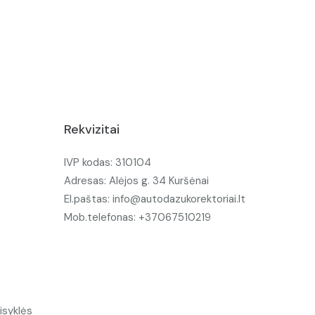
Rekvizitai
IVP kodas: 310104
Adresas: Alėjos g. 34 Kuršėnai
El.paštas: info@autodazukorektoriai.lt
Mob.telefonas: +37067510219
isyklės