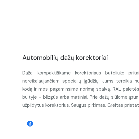
Automobilių dažų korektoriai
Dažai kompaktiškame korektoriaus buteliuke prita
nereikalaujančiam specialių įgūdžių. Jums tereikia n
kodą ir mes pagaminsime norimą spalvą. RAL paletės d
buityje – blizgūs arba matiniai. Prie dažų siūlome grunt
užpildytus korektorius. Saugus pirkimas. Greitas prista