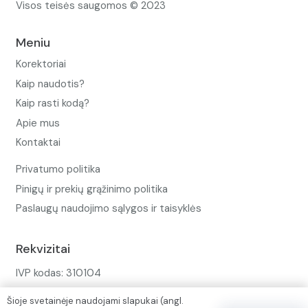
Visos teisės saugomos © 2023
Meniu
Korektoriai
Kaip naudotis?
Kaip rasti kodą?
Apie mus
Kontaktai
Privatumo politika
Pinigų ir prekių grąžinimo politika
Paslaugų naudojimo sąlygos ir taisyklės
Rekvizitai
IVP kodas: 310104
Adresas: Alėjos g. 34 Kuršėnai
Šioje svetainėje naudojami slapukai (angl.