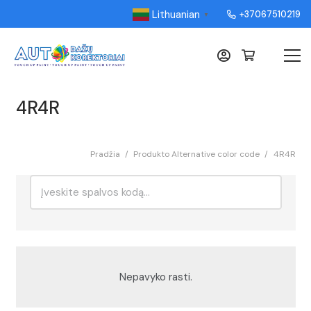
Lithuanian
+37067510219
▼
4R4R
Pradžia
/
Produkto Alternative color code
/
4R4R
Ieškoti:
Rikiavimas
Nepavyko rasti.