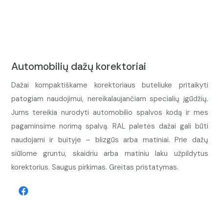
Automobilių dažų korektoriai
Dažai kompaktiškame korektoriaus buteliuke pritaikyti
patogiam naudojimui, nereikalaujančiam specialių įgūdžių.
Jums tereikia nurodyti automobilio spalvos kodą ir mes
pagaminsime norimą spalvą. RAL paletės dažai gali būti
naudojami ir buityje – blizgūs arba matiniai. Prie dažų
siūlome gruntu, skaidriu arba matiniu laku užpildytus
korektorius. Saugus pirkimas. Greitas pristatymas.