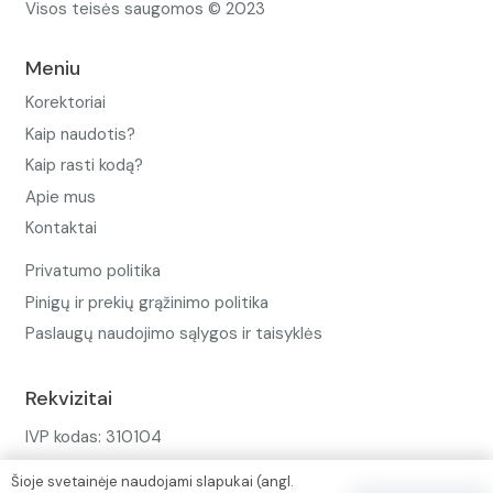
Visos teisės saugomos © 2023
Meniu
Korektoriai
Kaip naudotis?
Kaip rasti kodą?
Apie mus
Kontaktai
Privatumo politika
Pinigų ir prekių grąžinimo politika
Paslaugų naudojimo sąlygos ir taisyklės
Rekvizitai
IVP kodas: 310104
Adresas: Alėjos g. 34 Kuršėnai
Šioje svetainėje naudojami slapukai (angl.