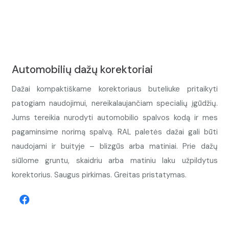
Automobilių dažų korektoriai
Dažai kompaktiškame korektoriaus buteliuke pritaikyti
patogiam naudojimui, nereikalaujančiam specialių įgūdžių.
Jums tereikia nurodyti automobilio spalvos kodą ir mes
pagaminsime norimą spalvą. RAL paletės dažai gali būti
naudojami ir buityje – blizgūs arba matiniai. Prie dažų
siūlome gruntu, skaidriu arba matiniu laku užpildytus
korektorius. Saugus pirkimas. Greitas pristatymas.