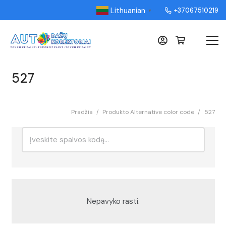
Lithuanian
+37067510219
▼
527
Pradžia
/
Produkto Alternative color code
/
527
Ieškoti:
Rikiavimas
Nepavyko rasti.