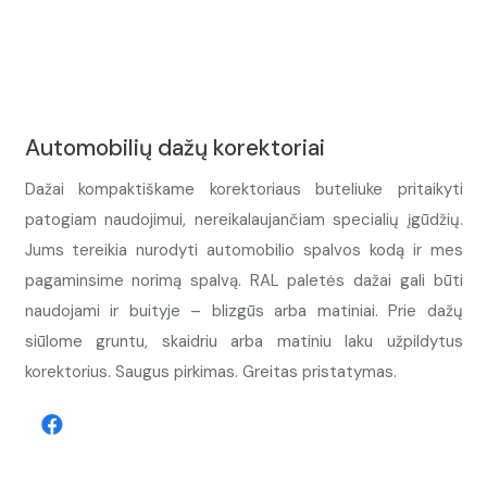
Automobilių dažų korektoriai
Dažai kompaktiškame korektoriaus buteliuke pritaikyti
patogiam naudojimui, nereikalaujančiam specialių įgūdžių.
Jums tereikia nurodyti automobilio spalvos kodą ir mes
pagaminsime norimą spalvą. RAL paletės dažai gali būti
naudojami ir buityje – blizgūs arba matiniai. Prie dažų
siūlome gruntu, skaidriu arba matiniu laku užpildytus
korektorius. Saugus pirkimas. Greitas pristatymas.