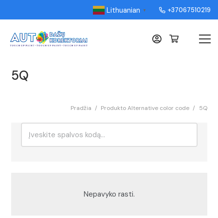
Lithuanian
+37067510219
▼
5Q
Pradžia
/
Produkto Alternative color code
/
5Q
Ieškoti:
Rikiavimas
Nepavyko rasti.