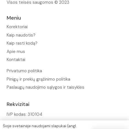
Visos teisės saugomos © 2023
Meniu
Korektoriai
Kaip naudotis?
Kaip rasti kodą?
Apie mus
Kontaktai
Privatumo politika
Pinigų ir prekių grąžinimo politika
Paslaugų naudojimo sąlygos ir taisyklės
Rekvizitai
IVP kodas: 310104
Adresas: Alėjos g. 34 Kuršėnai
Šioje svetainėje naudojami slapukai (angl.