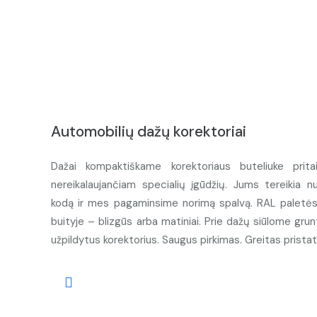
Automobilių dažų korektoriai
Dažai kompaktiškame korektoriaus buteliuke prita
nereikalaujančiam specialių įgūdžių. Jums tereikia n
kodą ir mes pagaminsime norimą spalvą. RAL paletės d
buityje – blizgūs arba matiniai. Prie dažų siūlome grunt
užpildytus korektorius. Saugus pirkimas. Greitas prista