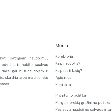
Meniu
Korektoriai
ikyti patogiam naudojimui,
Kaip naudotis?
urodyti automobilio spalvos
Kaip rasti kodą?
ažai gali būti naudojami ir
u, skaidriu arba matiniu laku
Apie mus
tymas.
Kontaktai
Privatumo politika
Pinigų ir prekių grąžinimo politika
Paslaugų naudojimo sąlygos ir ta