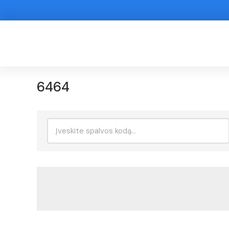
6464
Ieškoti: