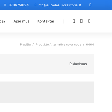
+37067510219
info@autodazukorektoriai.lt
|
odą?
Apie mus
Kontaktai
Pradžia
/
Produkto Alternative color code
/
6464
Rikiavimas