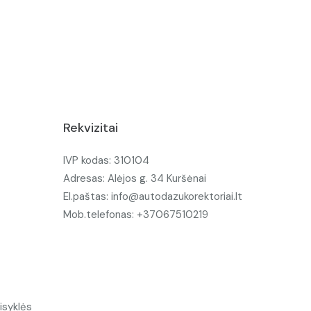
Rekvizitai
IVP kodas: 310104
Adresas: Alėjos g. 34 Kuršėnai
El.paštas: info@autodazukorektoriai.lt
Mob.telefonas: +37067510219
isyklės