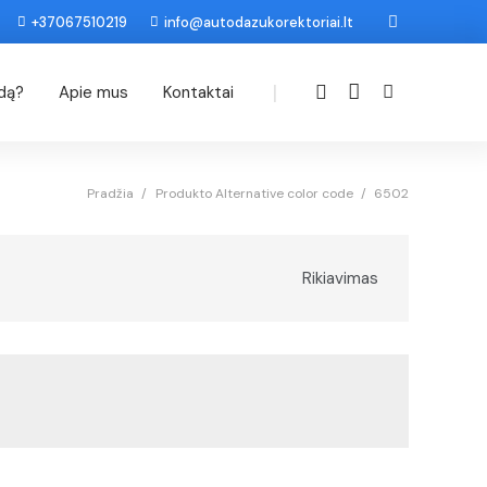
+37067510219
info@autodazukorektoriai.lt
|
odą?
Apie mus
Kontaktai
Pradžia
/
Produkto Alternative color code
/
6502
Rikiavimas