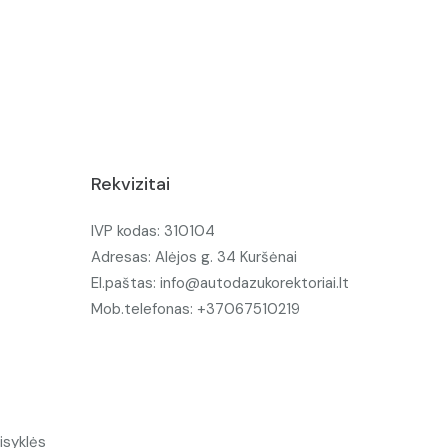
Rekvizitai
IVP kodas: 310104
Adresas: Alėjos g. 34 Kuršėnai
El.paštas: info@autodazukorektoriai.lt
Mob.telefonas: +37067510219
isyklės