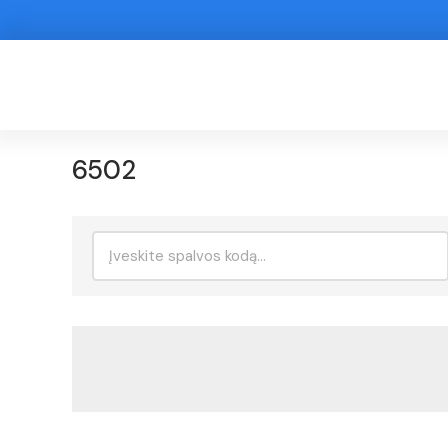
6502
Ieškoti: