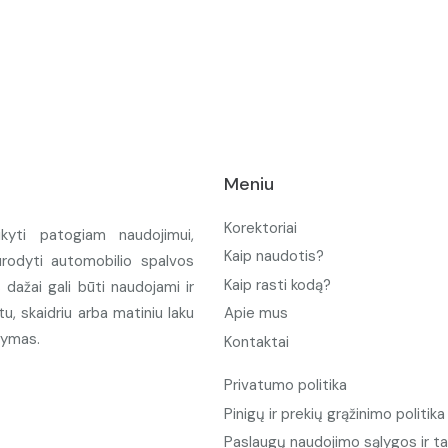
Meniu
Korektoriai
ikyti patogiam naudojimui,
Kaip naudotis?
urodyti automobilio spalvos
Kaip rasti kodą?
ažai gali būti naudojami ir
u, skaidriu arba matiniu laku
Apie mus
tymas.
Kontaktai
Privatumo politika
Pinigų ir prekių grąžinimo politika
Paslaugų naudojimo sąlygos ir ta