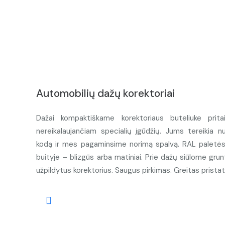
Automobilių dažų korektoriai
Dažai kompaktiškame korektoriaus buteliuke prita
nereikalaujančiam specialių įgūdžių. Jums tereikia n
kodą ir mes pagaminsime norimą spalvą. RAL paletės d
buityje – blizgūs arba matiniai. Prie dažų siūlome grunt
užpildytus korektorius. Saugus pirkimas. Greitas prista