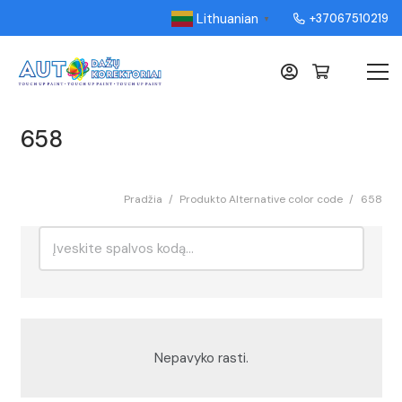
Lithuanian
+37067510219
▼
658
Pradžia
/
Produkto Alternative color code
/
658
Ieškoti:
Rikiavimas
Nepavyko rasti.