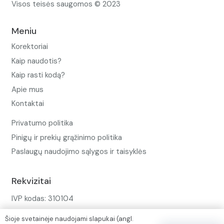
Visos teisės saugomos © 2023
Meniu
Korektoriai
Kaip naudotis?
Kaip rasti kodą?
Apie mus
Kontaktai
Privatumo politika
Pinigų ir prekių grąžinimo politika
Paslaugų naudojimo sąlygos ir taisyklės
Rekvizitai
IVP kodas: 310104
Adresas: Alėjos g. 34 Kuršėnai
Šioje svetainėje naudojami slapukai (angl.