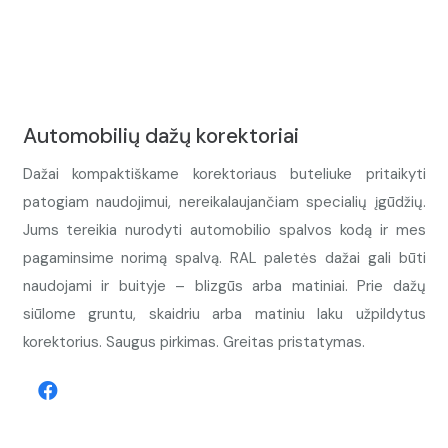
Automobilių dažų korektoriai
Dažai kompaktiškame korektoriaus buteliuke pritaikyti
patogiam naudojimui, nereikalaujančiam specialių įgūdžių.
Jums tereikia nurodyti automobilio spalvos kodą ir mes
pagaminsime norimą spalvą. RAL paletės dažai gali būti
naudojami ir buityje – blizgūs arba matiniai. Prie dažų
siūlome gruntu, skaidriu arba matiniu laku užpildytus
korektorius. Saugus pirkimas. Greitas pristatymas.