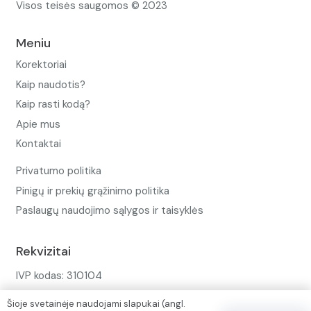
Visos teisės saugomos © 2023
Meniu
Korektoriai
Kaip naudotis?
Kaip rasti kodą?
Apie mus
Kontaktai
Privatumo politika
Pinigų ir prekių grąžinimo politika
Paslaugų naudojimo sąlygos ir taisyklės
Rekvizitai
IVP kodas: 310104
Adresas: Alėjos g. 34 Kuršėnai
Šioje svetainėje naudojami slapukai (angl.