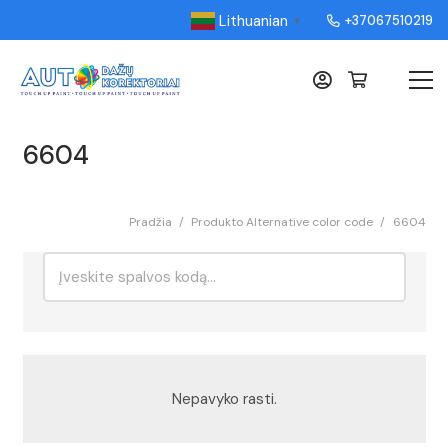
Lithuanian
+37067510219
▼
6604
Pradžia
/
Produkto Alternative color code
/
6604
Ieškoti:
Rikiavimas
Nepavyko rasti.