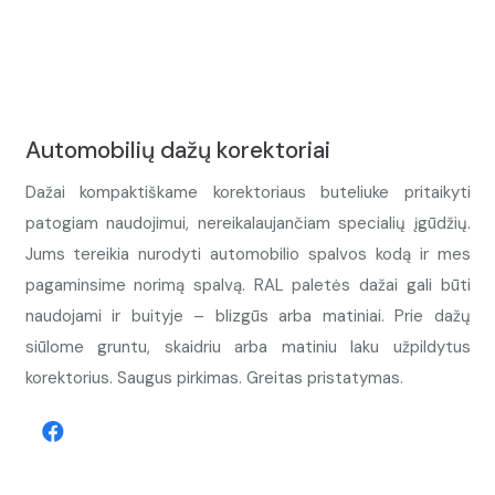
Automobilių dažų korektoriai
Dažai kompaktiškame korektoriaus buteliuke pritaikyti
patogiam naudojimui, nereikalaujančiam specialių įgūdžių.
Jums tereikia nurodyti automobilio spalvos kodą ir mes
pagaminsime norimą spalvą. RAL paletės dažai gali būti
naudojami ir buityje – blizgūs arba matiniai. Prie dažų
siūlome gruntu, skaidriu arba matiniu laku užpildytus
korektorius. Saugus pirkimas. Greitas pristatymas.