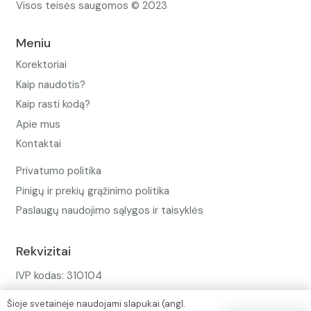
Visos teisės saugomos © 2023
Meniu
Korektoriai
Kaip naudotis?
Kaip rasti kodą?
Apie mus
Kontaktai
Privatumo politika
Pinigų ir prekių grąžinimo politika
Paslaugų naudojimo sąlygos ir taisyklės
Rekvizitai
IVP kodas: 310104
Adresas: Alėjos g. 34 Kuršėnai
Šioje svetainėje naudojami slapukai (angl.