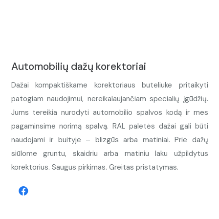
Automobilių dažų korektoriai
Dažai kompaktiškame korektoriaus buteliuke pritaikyti
patogiam naudojimui, nereikalaujančiam specialių įgūdžių.
Jums tereikia nurodyti automobilio spalvos kodą ir mes
pagaminsime norimą spalvą. RAL paletės dažai gali būti
naudojami ir buityje – blizgūs arba matiniai. Prie dažų
siūlome gruntu, skaidriu arba matiniu laku užpildytus
korektorius. Saugus pirkimas. Greitas pristatymas.