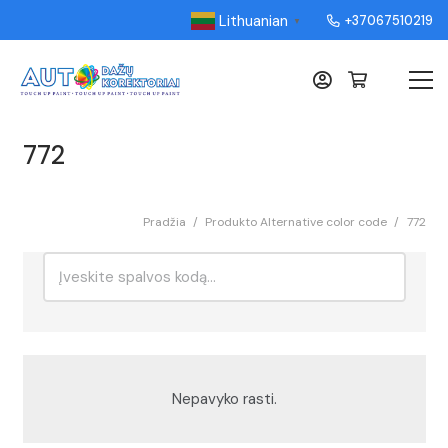
Lithuanian
+37067510219
▼
772
Pradžia
/
Produkto Alternative color code
/
772
Ieškoti:
Rikiavimas
Nepavyko rasti.