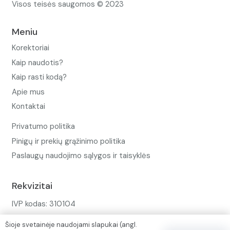
Visos teisės saugomos © 2023
Meniu
Korektoriai
Kaip naudotis?
Kaip rasti kodą?
Apie mus
Kontaktai
Privatumo politika
Pinigų ir prekių grąžinimo politika
Paslaugų naudojimo sąlygos ir taisyklės
Rekvizitai
IVP kodas: 310104
Adresas: Alėjos g. 34 Kuršėnai
Šioje svetainėje naudojami slapukai (angl.