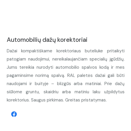
Automobilių dažų korektoriai
Dažai kompaktiškame korektoriaus buteliuke pritaikyti
patogiam naudojimui, nereikalaujančiam specialių įgūdžių.
Jums tereikia nurodyti automobilio spalvos kodą ir mes
pagaminsime norimą spalvą. RAL paletės dažai gali būti
naudojami ir buityje – blizgūs arba matiniai. Prie dažų
siūlome gruntu, skaidriu arba matiniu laku užpildytus
korektorius. Saugus pirkimas. Greitas pristatymas.