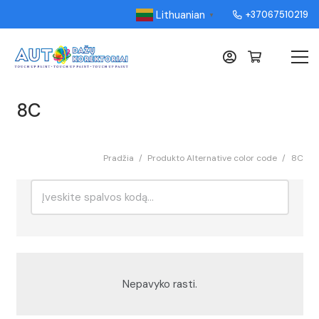
Lithuanian
+37067510219
▼
8C
Pradžia
/
Produkto Alternative color code
/
8C
Ieškoti:
Rikiavimas
Nepavyko rasti.