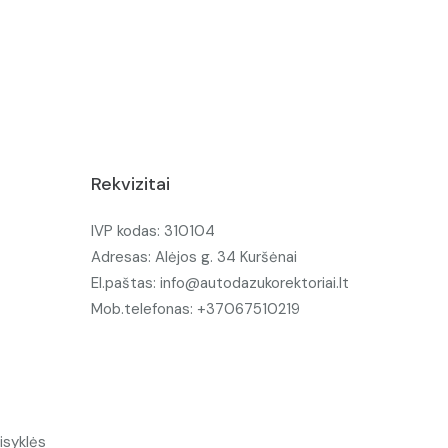
Rekvizitai
IVP kodas: 310104
Adresas: Alėjos g. 34 Kuršėnai
El.paštas: info@autodazukorektoriai.lt
Mob.telefonas: +37067510219
isyklės