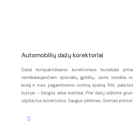
Automobilių dažų korektoriai
Dažai kompaktiškame korektoriaus buteliuke prita
nereikalaujančiam specialių įgūdžių. Jums tereikia n
kodą ir mes pagaminsime norimą spalvą. RAL paletės d
buityje – blizgūs arba matiniai. Prie dažų siūlome grunt
užpildytus korektorius. Saugus pirkimas. Greitas prista