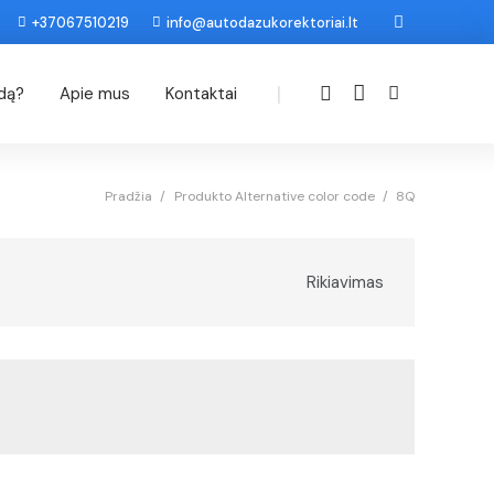
+37067510219
info@autodazukorektoriai.lt
|
odą?
Apie mus
Kontaktai
Pradžia
/
Produkto Alternative color code
/
8Q
Rikiavimas