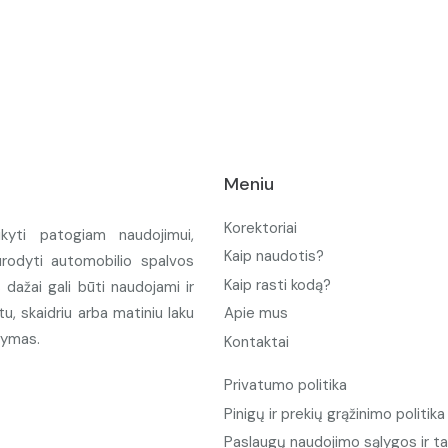
Meniu
Korektoriai
ikyti patogiam naudojimui,
Kaip naudotis?
urodyti automobilio spalvos
Kaip rasti kodą?
ažai gali būti naudojami ir
u, skaidriu arba matiniu laku
Apie mus
tymas.
Kontaktai
Privatumo politika
Pinigų ir prekių grąžinimo politika
Paslaugų naudojimo sąlygos ir ta