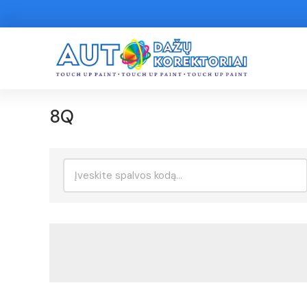
8Q
Ieškoti: