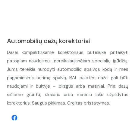
Automobilių dažų korektoriai
Dažai kompaktiškame korektoriaus buteliuke pritaikyti
patogiam naudojimui, nereikalaujančiam specialių įgūdžių.
Jums tereikia nurodyti automobilio spalvos kodą ir mes
pagaminsime norimą spalvą. RAL paletės dažai gali būti
naudojami ir buityje – blizgūs arba matiniai. Prie dažų
siūlome gruntu, skaidriu arba matiniu laku užpildytus
korektorius. Saugus pirkimas. Greitas pristatymas.