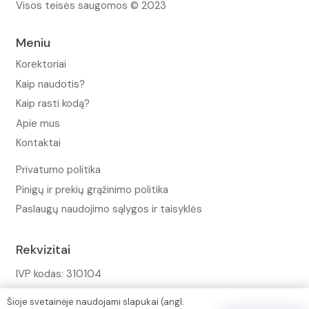
Visos teisės saugomos © 2023
Meniu
Korektoriai
Kaip naudotis?
Kaip rasti kodą?
Apie mus
Kontaktai
Privatumo politika
Pinigų ir prekių grąžinimo politika
Paslaugų naudojimo sąlygos ir taisyklės
Rekvizitai
IVP kodas: 310104
Adresas: Alėjos g. 34 Kuršėnai
Šioje svetainėje naudojami slapukai (angl.