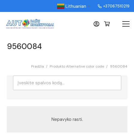
Lithuanian
+37067510219
▼
9560084
Pradžia
/
Produkto Alternative color code
/
9560084
Ieškoti:
Rikiavimas
Nepavyko rasti.