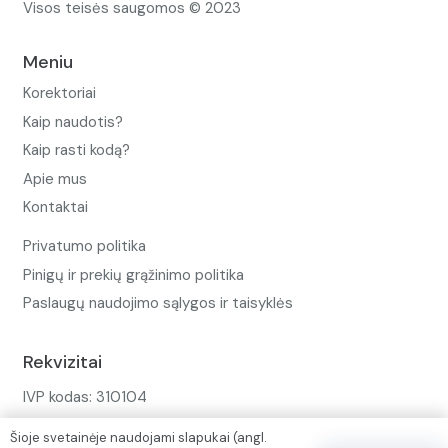
Visos teisės saugomos © 2023
Meniu
Korektoriai
Kaip naudotis?
Kaip rasti kodą?
Apie mus
Kontaktai
Privatumo politika
Pinigų ir prekių grąžinimo politika
Paslaugų naudojimo sąlygos ir taisyklės
Rekvizitai
IVP kodas: 310104
Adresas: Alėjos g. 34 Kuršėnai
Šioje svetainėje naudojami slapukai (angl.