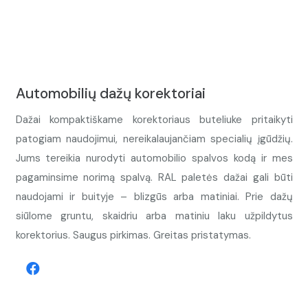
Automobilių dažų korektoriai
Dažai kompaktiškame korektoriaus buteliuke pritaikyti
patogiam naudojimui, nereikalaujančiam specialių įgūdžių.
Jums tereikia nurodyti automobilio spalvos kodą ir mes
pagaminsime norimą spalvą. RAL paletės dažai gali būti
naudojami ir buityje – blizgūs arba matiniai. Prie dažų
siūlome gruntu, skaidriu arba matiniu laku užpildytus
korektorius. Saugus pirkimas. Greitas pristatymas.