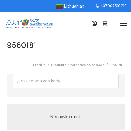
Lithuanian
+37067510219
▼
9560181
Pradžia
/
Produkto Alternative color code
/
9560181
Ieškoti:
Rikiavimas
Nepavyko rasti.