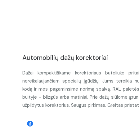
Automobilių dažų korektoriai
Dažai kompaktiškame korektoriaus buteliuke prita
nereikalaujančiam specialių įgūdžių. Jums tereikia n
kodą ir mes pagaminsime norimą spalvą. RAL paletės d
buityje – blizgūs arba matiniai. Prie dažų siūlome grunt
užpildytus korektorius. Saugus pirkimas. Greitas prista