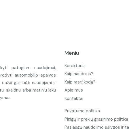
Meniu
Korektoriai
ikyti patogiam naudojimui,
Kaip naudotis?
urodyti automobilio spalvos
Kaip rasti kodą?
ažai gali būti naudojami ir
u, skaidriu arba matiniu laku
Apie mus
tymas.
Kontaktai
Privatumo politika
Pinigų ir prekių grąžinimo politika
Paslaugų naudojimo sąlygos ir ta