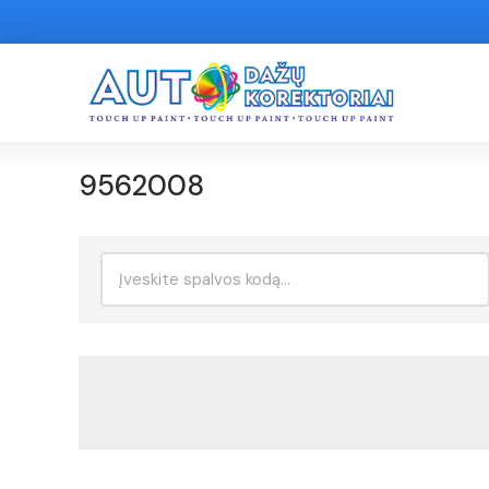
9562008
Ieškoti: