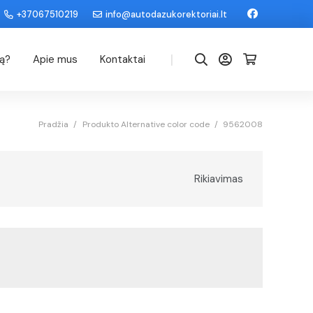
+37067510219
info@autodazukorektoriai.lt
|
dą?
Apie mus
Kontaktai
Pradžia
/
Produkto Alternative color code
/
9562008
Rikiavimas