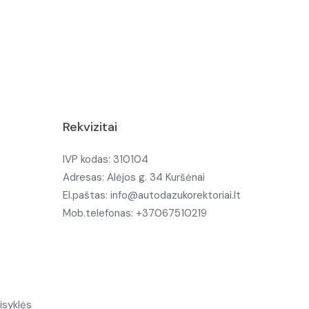
Rekvizitai
IVP kodas: 310104
Adresas: Alėjos g. 34 Kuršėnai
El.paštas: info@autodazukorektoriai.lt
Mob.telefonas: +37067510219
isyklės