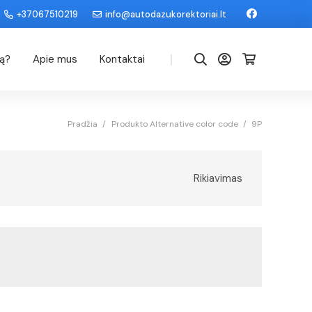
+37067510219
info@autodazukorektoriai.lt
|
dą?
Apie mus
Kontaktai
Pradžia
/
Produkto Alternative color code
/
9P
Rikiavimas