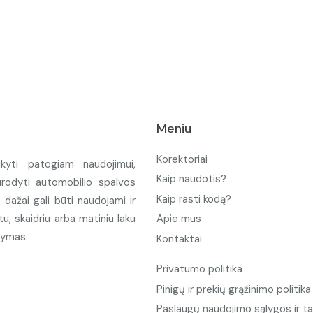
Meniu
Korektoriai
ikyti patogiam naudojimui,
Kaip naudotis?
urodyti automobilio spalvos
Kaip rasti kodą?
ažai gali būti naudojami ir
u, skaidriu arba matiniu laku
Apie mus
tymas.
Kontaktai
Privatumo politika
Pinigų ir prekių grąžinimo politika
Paslaugų naudojimo sąlygos ir ta