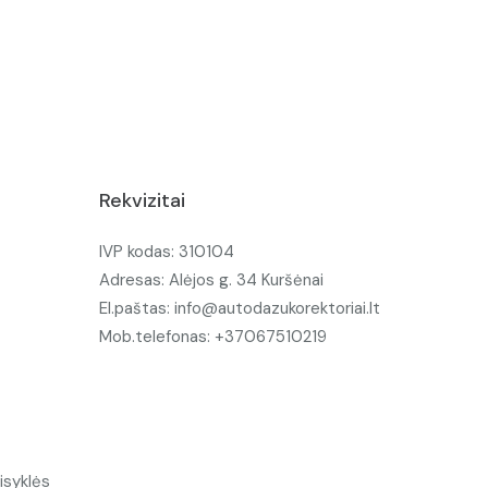
Rekvizitai
IVP kodas: 310104
Adresas: Alėjos g. 34 Kuršėnai
El.paštas: info@autodazukorektoriai.lt
Mob.telefonas: +37067510219
isyklės