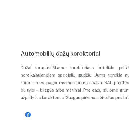
Automobilių dažų korektoriai
Dažai kompaktiškame korektoriaus buteliuke prita
nereikalaujančiam specialių įgūdžių. Jums tereikia n
kodą ir mes pagaminsime norimą spalvą. RAL paletės d
buityje – blizgūs arba matiniai. Prie dažų siūlome grunt
užpildytus korektorius. Saugus pirkimas. Greitas prista