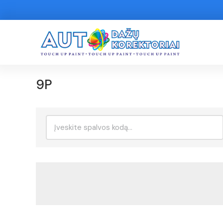
9P
Ieškoti: