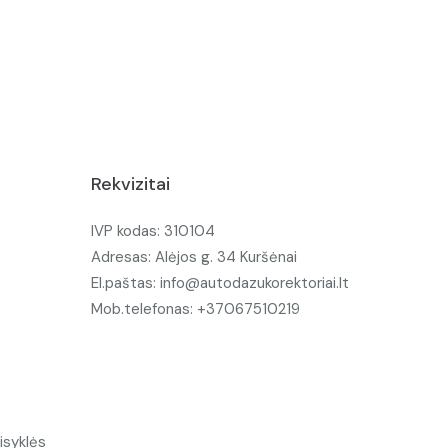
Rekvizitai
IVP kodas: 310104
Adresas: Alėjos g. 34 Kuršėnai
El.paštas: info@autodazukorektoriai.lt
Mob.telefonas: +37067510219
isyklės