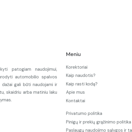
Meniu
Korektoriai
ikyti patogiam naudojimui,
Kaip naudotis?
urodyti automobilio spalvos
Kaip rasti kodą?
ažai gali būti naudojami ir
u, skaidriu arba matiniu laku
Apie mus
tymas.
Kontaktai
Privatumo politika
Pinigų ir prekių grąžinimo politika
Paslaugų naudojimo sąlygos ir ta