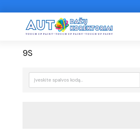
9S
Ieškoti: