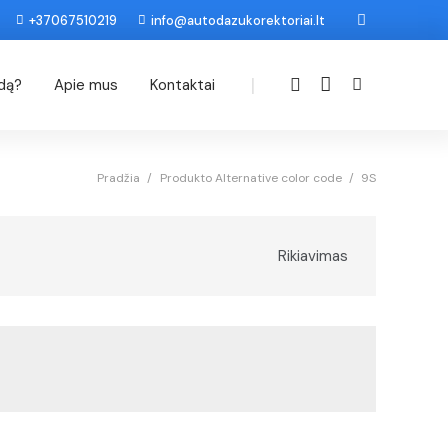
+37067510219
info@autodazukorektoriai.lt
|
odą?
Apie mus
Kontaktai
Pradžia
/
Produkto Alternative color code
/
9S
Rikiavimas