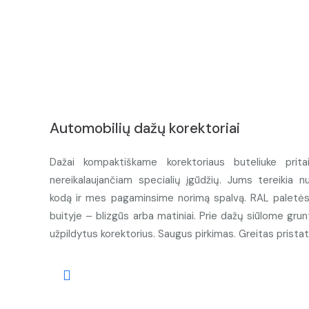
Automobilių dažų korektoriai
Dažai kompaktiškame korektoriaus buteliuke prita
nereikalaujančiam specialių įgūdžių. Jums tereikia n
kodą ir mes pagaminsime norimą spalvą. RAL paletės d
buityje – blizgūs arba matiniai. Prie dažų siūlome grunt
užpildytus korektorius. Saugus pirkimas. Greitas prista