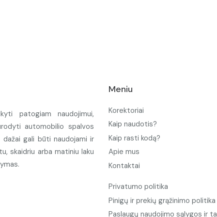
Meniu
Korektoriai
ikyti patogiam naudojimui,
Kaip naudotis?
urodyti automobilio spalvos
Kaip rasti kodą?
ažai gali būti naudojami ir
u, skaidriu arba matiniu laku
Apie mus
tymas.
Kontaktai
Privatumo politika
Pinigų ir prekių grąžinimo politika
Paslaugų naudojimo sąlygos ir ta