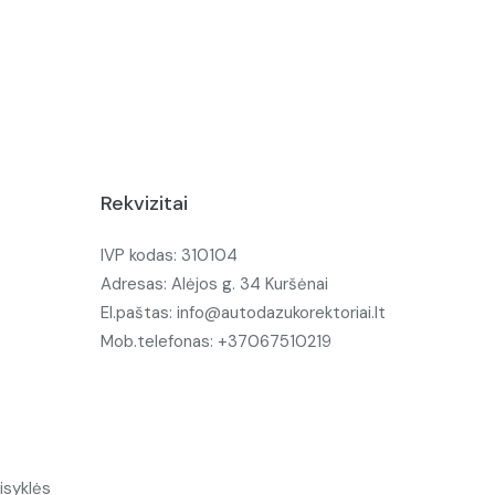
Rekvizitai
IVP kodas: 310104
Adresas: Alėjos g. 34 Kuršėnai
El.paštas: info@autodazukorektoriai.lt
Mob.telefonas: +37067510219
isyklės