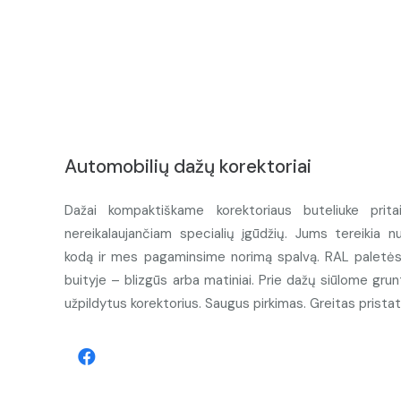
Automobilių dažų korektoriai
Dažai kompaktiškame korektoriaus buteliuke prita
nereikalaujančiam specialių įgūdžių. Jums tereikia n
kodą ir mes pagaminsime norimą spalvą. RAL paletės d
buityje – blizgūs arba matiniai. Prie dažų siūlome grunt
užpildytus korektorius. Saugus pirkimas. Greitas prista