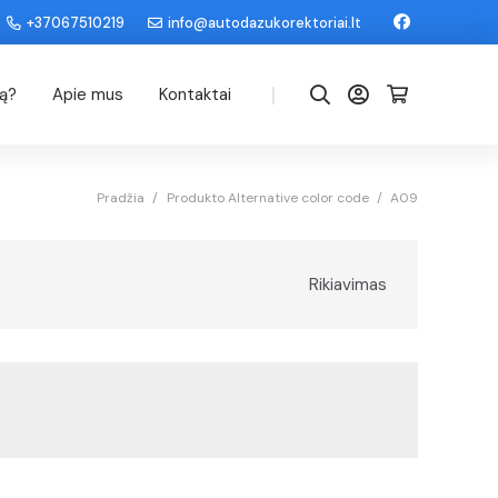
+37067510219
info@autodazukorektoriai.lt
|
dą?
Apie mus
Kontaktai
Pradžia
/
Produkto Alternative color code
/
A09
Rikiavimas