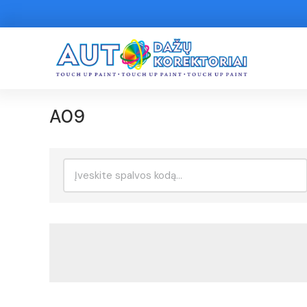
A09
Ieškoti: