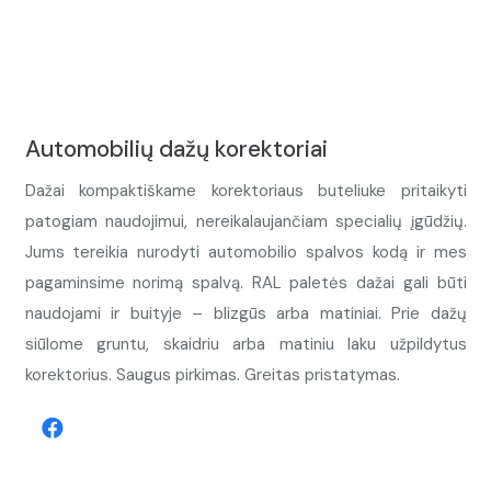
Automobilių dažų korektoriai
Dažai kompaktiškame korektoriaus buteliuke pritaikyti
patogiam naudojimui, nereikalaujančiam specialių įgūdžių.
Jums tereikia nurodyti automobilio spalvos kodą ir mes
pagaminsime norimą spalvą. RAL paletės dažai gali būti
naudojami ir buityje – blizgūs arba matiniai. Prie dažų
siūlome gruntu, skaidriu arba matiniu laku užpildytus
korektorius. Saugus pirkimas. Greitas pristatymas.