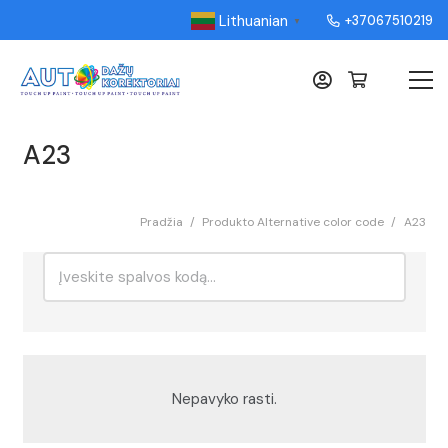
Lithuanian
+37067510219
▼
A23
Pradžia
/
Produkto Alternative color code
/
A23
Ieškoti:
Rikiavimas
Nepavyko rasti.