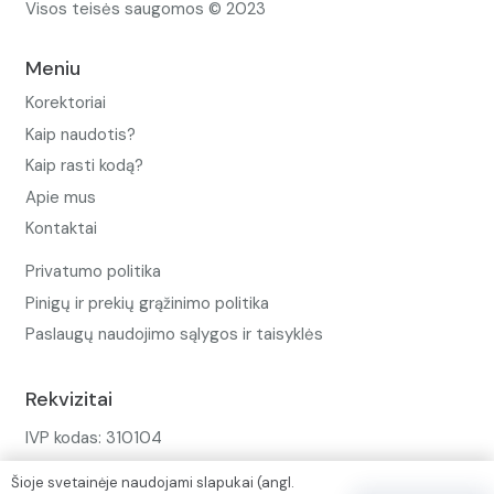
Visos teisės saugomos © 2023
Meniu
Korektoriai
Kaip naudotis?
Kaip rasti kodą?
Apie mus
Kontaktai
Privatumo politika
Pinigų ir prekių grąžinimo politika
Paslaugų naudojimo sąlygos ir taisyklės
Rekvizitai
IVP kodas: 310104
Adresas: Alėjos g. 34 Kuršėnai
Šioje svetainėje naudojami slapukai (angl.