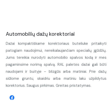
Automobilių dažų korektoriai
Dažai kompaktiškame korektoriaus buteliuke pritaikyti
patogiam naudojimui, nereikalaujančiam specialių įgūdžių.
Jums tereikia nurodyti automobilio spalvos kodą ir mes
pagaminsime norimą spalvą. RAL paletės dažai gali būti
naudojami ir buityje – blizgūs arba matiniai. Prie dažų
siūlome gruntu, skaidriu arba matiniu laku užpildytus
korektorius. Saugus pirkimas. Greitas pristatymas.