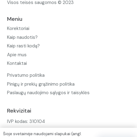
Visos teisės saugomos © 2023
Meniu
Korektoriai
Kaip naudotis?
Kaip rasti kodą?
Apie mus
Kontaktai
Privatumo politika
Pinigų ir prekių grąžinimo politika
Paslaugų naudojimo sąlygos ir taisyklės
Rekvizitai
IVP kodas: 310104
Adresas: Alėjos g. 34 Kuršėnai
Šioje svetainėje naudojami slapukai (angl.