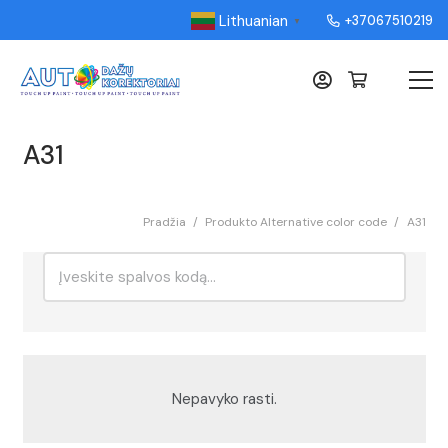
Lithuanian
+37067510219
▼
A31
Pradžia
/
Produkto Alternative color code
/
A31
Ieškoti:
Rikiavimas
Nepavyko rasti.