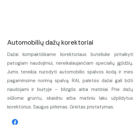
Automobilių dažų korektoriai
Dažai kompaktiškame korektoriaus buteliuke pritaikyti
patogiam naudojimui, nereikalaujančiam specialių įgūdžių.
Jums tereikia nurodyti automobilio spalvos kodą ir mes
pagaminsime norimą spalvą. RAL paletės dažai gali būti
naudojami ir buityje – blizgūs arba matiniai. Prie dažų
siūlome gruntu, skaidriu arba matiniu laku užpildytus
korektorius. Saugus pirkimas. Greitas pristatymas.