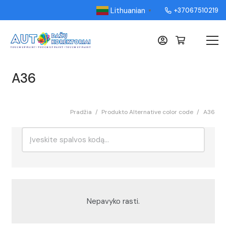
Lithuanian
+37067510219
▼
A36
Pradžia
/
Produkto Alternative color code
/
A36
Ieškoti:
Rikiavimas
Nepavyko rasti.