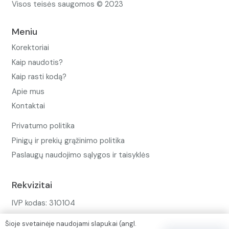
Visos teisės saugomos © 2023
Meniu
Korektoriai
Kaip naudotis?
Kaip rasti kodą?
Apie mus
Kontaktai
Privatumo politika
Pinigų ir prekių grąžinimo politika
Paslaugų naudojimo sąlygos ir taisyklės
Rekvizitai
IVP kodas: 310104
Adresas: Alėjos g. 34 Kuršėnai
Šioje svetainėje naudojami slapukai (angl.