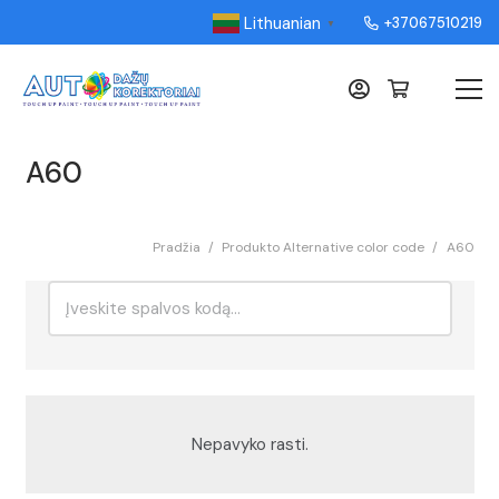
Lithuanian
+37067510219
▼
A60
Pradžia
/
Produkto Alternative color code
/
A60
Ieškoti:
Rikiavimas
Nepavyko rasti.