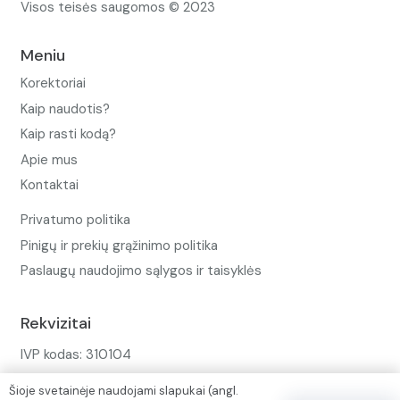
Visos teisės saugomos © 2023
Meniu
Korektoriai
Kaip naudotis?
Kaip rasti kodą?
Apie mus
Kontaktai
Privatumo politika
Pinigų ir prekių grąžinimo politika
Paslaugų naudojimo sąlygos ir taisyklės
Rekvizitai
IVP kodas: 310104
Adresas: Alėjos g. 34 Kuršėnai
Šioje svetainėje naudojami slapukai (angl.