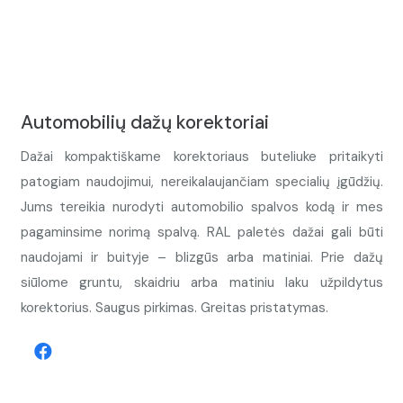
Automobilių dažų korektoriai
Dažai kompaktiškame korektoriaus buteliuke pritaikyti
patogiam naudojimui, nereikalaujančiam specialių įgūdžių.
Jums tereikia nurodyti automobilio spalvos kodą ir mes
pagaminsime norimą spalvą. RAL paletės dažai gali būti
naudojami ir buityje – blizgūs arba matiniai. Prie dažų
siūlome gruntu, skaidriu arba matiniu laku užpildytus
korektorius. Saugus pirkimas. Greitas pristatymas.