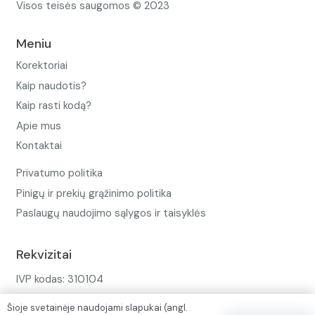
Visos teisės saugomos © 2023
Meniu
Korektoriai
Kaip naudotis?
Kaip rasti kodą?
Apie mus
Kontaktai
Privatumo politika
Pinigų ir prekių grąžinimo politika
Paslaugų naudojimo sąlygos ir taisyklės
Rekvizitai
IVP kodas: 310104
Adresas: Alėjos g. 34 Kuršėnai
Šioje svetainėje naudojami slapukai (angl.