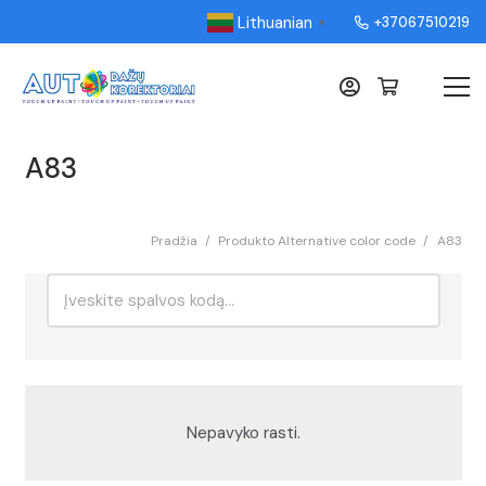
Lithuanian
+37067510219
▼
A83
Pradžia
/
Produkto Alternative color code
/
A83
Ieškoti:
Rikiavimas
Nepavyko rasti.