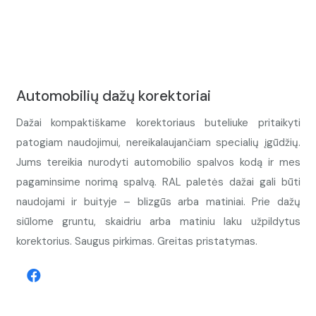
Automobilių dažų korektoriai
Dažai kompaktiškame korektoriaus buteliuke pritaikyti
patogiam naudojimui, nereikalaujančiam specialių įgūdžių.
Jums tereikia nurodyti automobilio spalvos kodą ir mes
pagaminsime norimą spalvą. RAL paletės dažai gali būti
naudojami ir buityje – blizgūs arba matiniai. Prie dažų
siūlome gruntu, skaidriu arba matiniu laku užpildytus
korektorius. Saugus pirkimas. Greitas pristatymas.