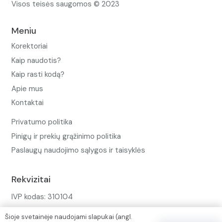
Visos teisės saugomos © 2023
Meniu
Korektoriai
Kaip naudotis?
Kaip rasti kodą?
Apie mus
Kontaktai
Privatumo politika
Pinigų ir prekių grąžinimo politika
Paslaugų naudojimo sąlygos ir taisyklės
Rekvizitai
IVP kodas: 310104
Adresas: Alėjos g. 34 Kuršėnai
Šioje svetainėje naudojami slapukai (angl.