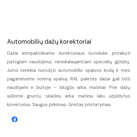
Automobilių dažų korektoriai
Dažai kompaktiškame korektoriaus buteliuke pritaikyti
patogiam naudojimui, nereikalaujančiam specialių įgūdžių.
Jums tereikia nurodyti automobilio spalvos kodą ir mes
pagaminsime norimą spalvą. RAL paletės dažai gali būti
naudojami ir buityje – blizgūs arba matiniai. Prie dažų
siūlome gruntu, skaidriu arba matiniu laku užpildytus
korektorius. Saugus pirkimas. Greitas pristatymas.