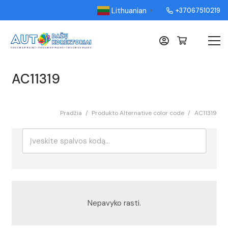
Lithuanian
+37067510219
▼
AC11319
Pradžia
/
Produkto Alternative color code
/
AC11319
Ieškoti:
Rikiavimas
Nepavyko rasti.