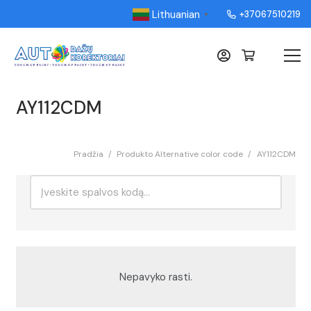
Lithuanian
+37067510219
▼
AY112CDM
Pradžia
/
Produkto Alternative color code
/
AY112CDM
Ieškoti:
Rikiavimas
Nepavyko rasti.