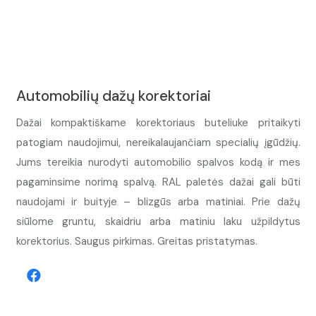
Automobilių dažų korektoriai
Dažai kompaktiškame korektoriaus buteliuke pritaikyti
patogiam naudojimui, nereikalaujančiam specialių įgūdžių.
Jums tereikia nurodyti automobilio spalvos kodą ir mes
pagaminsime norimą spalvą. RAL paletės dažai gali būti
naudojami ir buityje – blizgūs arba matiniai. Prie dažų
siūlome gruntu, skaidriu arba matiniu laku užpildytus
korektorius. Saugus pirkimas. Greitas pristatymas.