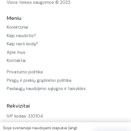
Visos teisės saugomos © 2023
Meniu
Korektoriai
Kaip naudotis?
Kaip rasti kodą?
Apie mus
Kontaktai
Privatumo politika
Pinigų ir prekių grąžinimo politika
Paslaugų naudojimo sąlygos ir taisyklės
Rekvizitai
IVP kodas: 310104
Adresas: Alėjos g. 34 Kuršėnai
Šioje svetainėje naudojami slapukai (angl.