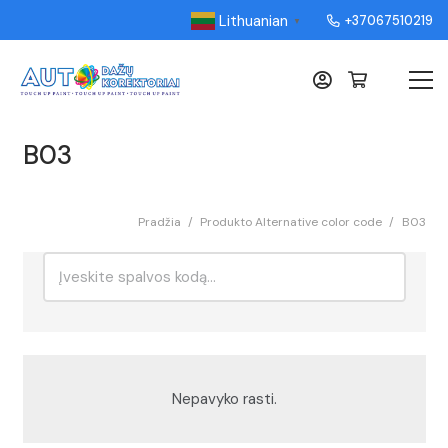
Lithuanian
+37067510219
▼
B03
Pradžia
/
Produkto Alternative color code
/
B03
Ieškoti:
Rikiavimas
Nepavyko rasti.