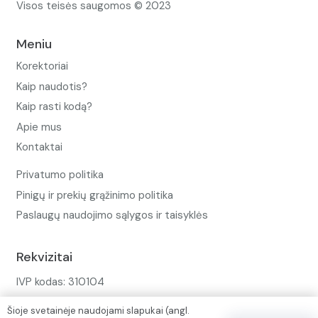
Visos teisės saugomos © 2023
Meniu
Korektoriai
Kaip naudotis?
Kaip rasti kodą?
Apie mus
Kontaktai
Privatumo politika
Pinigų ir prekių grąžinimo politika
Paslaugų naudojimo sąlygos ir taisyklės
Rekvizitai
IVP kodas: 310104
Adresas: Alėjos g. 34 Kuršėnai
Šioje svetainėje naudojami slapukai (angl.