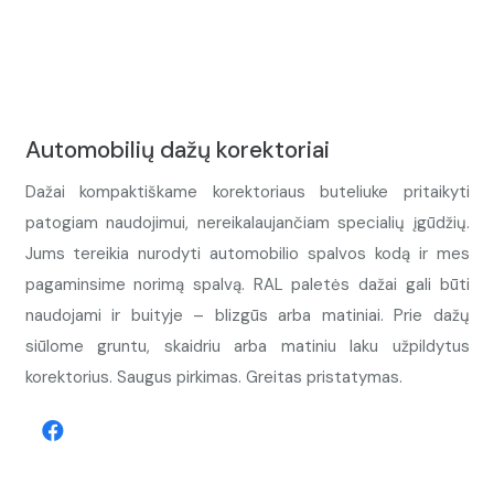
Automobilių dažų korektoriai
Dažai kompaktiškame korektoriaus buteliuke pritaikyti
patogiam naudojimui, nereikalaujančiam specialių įgūdžių.
Jums tereikia nurodyti automobilio spalvos kodą ir mes
pagaminsime norimą spalvą. RAL paletės dažai gali būti
naudojami ir buityje – blizgūs arba matiniai. Prie dažų
siūlome gruntu, skaidriu arba matiniu laku užpildytus
korektorius. Saugus pirkimas. Greitas pristatymas.