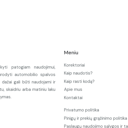
Meniu
Korektoriai
ikyti patogiam naudojimui,
Kaip naudotis?
urodyti automobilio spalvos
Kaip rasti kodą?
ažai gali būti naudojami ir
u, skaidriu arba matiniu laku
Apie mus
tymas.
Kontaktai
Privatumo politika
Pinigų ir prekių grąžinimo politika
Paslaugų naudojimo sąlygos ir ta