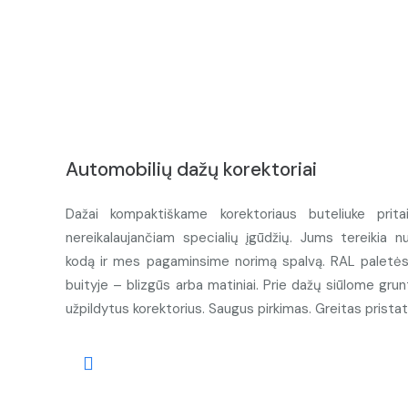
Automobilių dažų korektoriai
Dažai kompaktiškame korektoriaus buteliuke prita
nereikalaujančiam specialių įgūdžių. Jums tereikia n
kodą ir mes pagaminsime norimą spalvą. RAL paletės d
buityje – blizgūs arba matiniai. Prie dažų siūlome grunt
užpildytus korektorius. Saugus pirkimas. Greitas prista