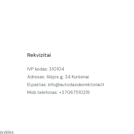
Rekvizitai
IVP kodas: 310104
Adresas: Alėjos g. 34 Kuršėnai
El.paštas: info@autodazukorektoriai.lt
Mob.telefonas: +37067510219
isyklės