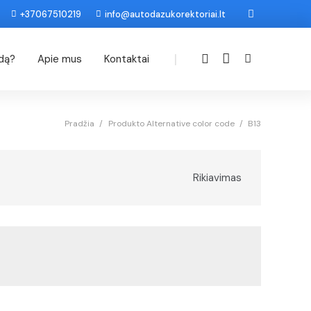
+37067510219
info@autodazukorektoriai.lt
|
odą?
Apie mus
Kontaktai
Pradžia
/
Produkto Alternative color code
/
B13
Rikiavimas