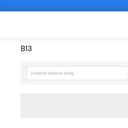
B13
Ieškoti: