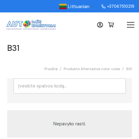
Lithuanian
+37067510219
▼
B31
Pradžia
/
Produkto Alternative color code
/
B31
Ieškoti:
Rikiavimas
Nepavyko rasti.