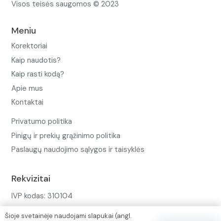
Visos teisės saugomos © 2023
Meniu
Korektoriai
Kaip naudotis?
Kaip rasti kodą?
Apie mus
Kontaktai
Privatumo politika
Pinigų ir prekių grąžinimo politika
Paslaugų naudojimo sąlygos ir taisyklės
Rekvizitai
IVP kodas: 310104
Adresas: Alėjos g. 34 Kuršėnai
Šioje svetainėje naudojami slapukai (angl.