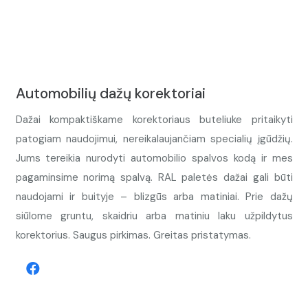
Automobilių dažų korektoriai
Dažai kompaktiškame korektoriaus buteliuke pritaikyti
patogiam naudojimui, nereikalaujančiam specialių įgūdžių.
Jums tereikia nurodyti automobilio spalvos kodą ir mes
pagaminsime norimą spalvą. RAL paletės dažai gali būti
naudojami ir buityje – blizgūs arba matiniai. Prie dažų
siūlome gruntu, skaidriu arba matiniu laku užpildytus
korektorius. Saugus pirkimas. Greitas pristatymas.