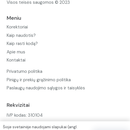
Visos teisės saugomos © 2023
Meniu
Korektoriai
Kaip naudotis?
Kaip rasti kodą?
Apie mus
Kontaktai
Privatumo politika
Pinigų ir prekių grąžinimo politika
Paslaugų naudojimo sąlygos ir taisyklės
Rekvizitai
IVP kodas: 310104
Adresas: Alėjos g. 34 Kuršėnai
Šioje svetainėje naudojami slapukai (angl.