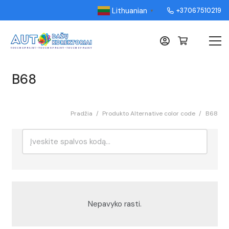
Lithuanian
+37067510219
▼
B68
Pradžia
/
Produkto Alternative color code
/
B68
Ieškoti:
Rikiavimas
Nepavyko rasti.