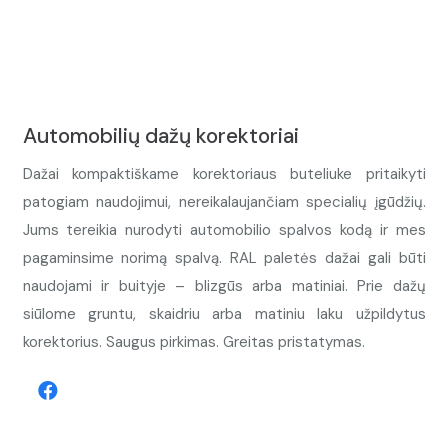
Automobilių dažų korektoriai
Dažai kompaktiškame korektoriaus buteliuke pritaikyti
patogiam naudojimui, nereikalaujančiam specialių įgūdžių.
Jums tereikia nurodyti automobilio spalvos kodą ir mes
pagaminsime norimą spalvą. RAL paletės dažai gali būti
naudojami ir buityje – blizgūs arba matiniai. Prie dažų
siūlome gruntu, skaidriu arba matiniu laku užpildytus
korektorius. Saugus pirkimas. Greitas pristatymas.