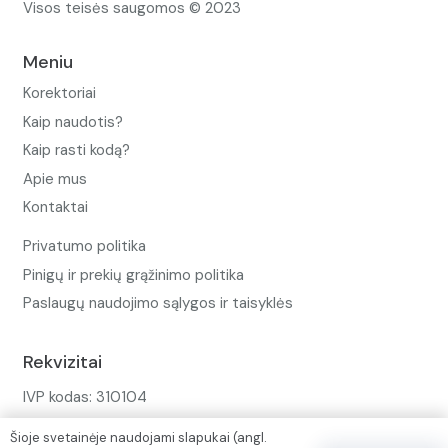
Visos teisės saugomos © 2023
Meniu
Korektoriai
Kaip naudotis?
Kaip rasti kodą?
Apie mus
Kontaktai
Privatumo politika
Pinigų ir prekių grąžinimo politika
Paslaugų naudojimo sąlygos ir taisyklės
Rekvizitai
IVP kodas: 310104
Adresas: Alėjos g. 34 Kuršėnai
Šioje svetainėje naudojami slapukai (angl.