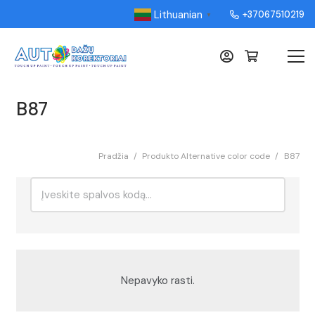
Lithuanian
+37067510219
▼
B87
Pradžia
/
Produkto Alternative color code
/
B87
Ieškoti:
Rikiavimas
Nepavyko rasti.