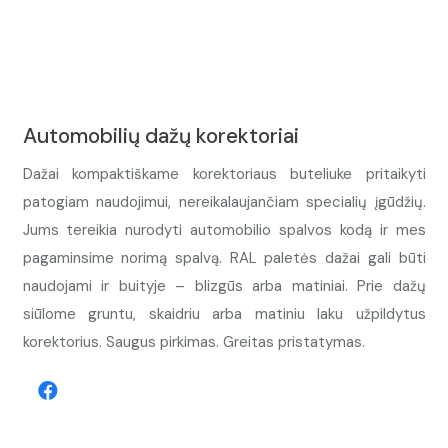
Automobilių dažų korektoriai
Dažai kompaktiškame korektoriaus buteliuke pritaikyti
patogiam naudojimui, nereikalaujančiam specialių įgūdžių.
Jums tereikia nurodyti automobilio spalvos kodą ir mes
pagaminsime norimą spalvą. RAL paletės dažai gali būti
naudojami ir buityje – blizgūs arba matiniai. Prie dažų
siūlome gruntu, skaidriu arba matiniu laku užpildytus
korektorius. Saugus pirkimas. Greitas pristatymas.