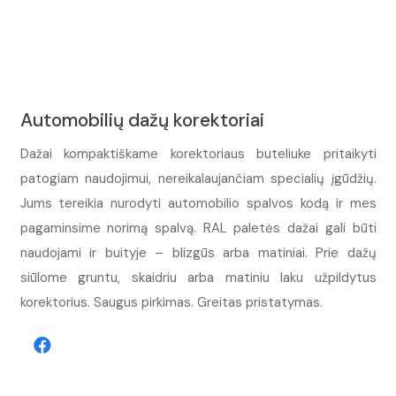
Automobilių dažų korektoriai
Dažai kompaktiškame korektoriaus buteliuke pritaikyti
patogiam naudojimui, nereikalaujančiam specialių įgūdžių.
Jums tereikia nurodyti automobilio spalvos kodą ir mes
pagaminsime norimą spalvą. RAL paletės dažai gali būti
naudojami ir buityje – blizgūs arba matiniai. Prie dažų
siūlome gruntu, skaidriu arba matiniu laku užpildytus
korektorius. Saugus pirkimas. Greitas pristatymas.