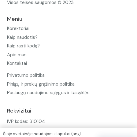
Visos teisės saugomos © 2023
Meniu
Korektoriai
Kaip naudotis?
Kaip rasti kodą?
Apie mus
Kontaktai
Privatumo politika
Pinigų ir prekių grąžinimo politika
Paslaugų naudojimo sąlygos ir taisyklės
Rekvizitai
IVP kodas: 310104
Adresas: Alėjos g. 34 Kuršėnai
Šioje svetainėje naudojami slapukai (angl.