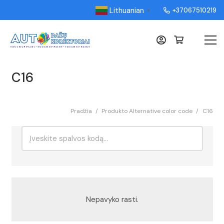
Lithuanian
+37067510219
▼
C16
Pradžia
/
Produkto Alternative color code
/
C16
Ieškoti:
Rikiavimas
Nepavyko rasti.