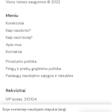
Visos teisės saugomos © 2023
Meniu
Korektoriai
Kaip naudotis?
Kaip rasti kodą?
Apie mus
Kontaktai
Privatumo politika
Pinigų ir prekių grąžinimo politika
Paslaugų naudojimo sąlygos ir taisyklės
Rekvizitai
IVP kodas: 310104
Adresas: Alėjos g. 34 Kuršėnai
Šioje svetainėje naudojami slapukai (angl.