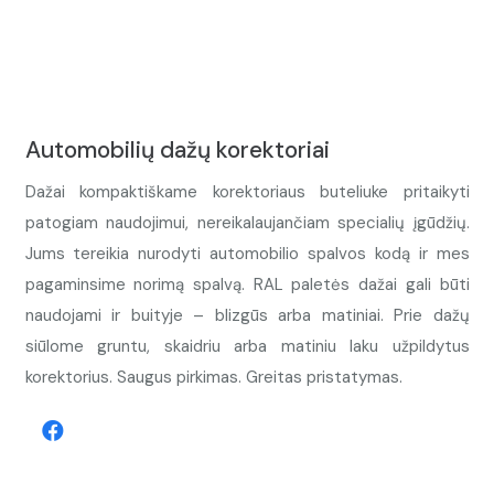
Automobilių dažų korektoriai
Dažai kompaktiškame korektoriaus buteliuke pritaikyti
patogiam naudojimui, nereikalaujančiam specialių įgūdžių.
Jums tereikia nurodyti automobilio spalvos kodą ir mes
pagaminsime norimą spalvą. RAL paletės dažai gali būti
naudojami ir buityje – blizgūs arba matiniai. Prie dažų
siūlome gruntu, skaidriu arba matiniu laku užpildytus
korektorius. Saugus pirkimas. Greitas pristatymas.