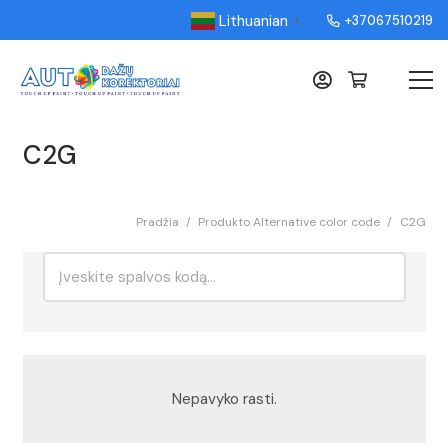
Lithuanian
+37067510219
▼
C2G
Pradžia
/
Produkto Alternative color code
/
C2G
Ieškoti:
Rikiavimas
Nepavyko rasti.