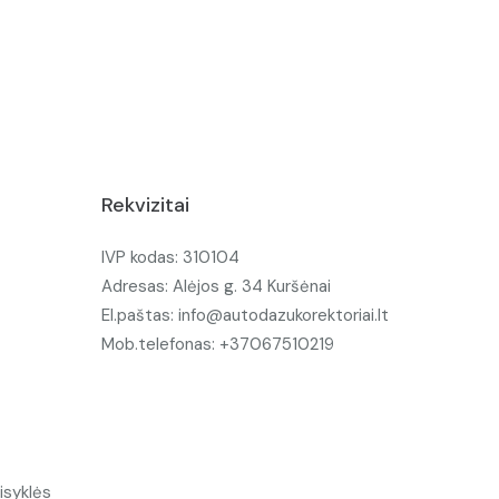
Rekvizitai
IVP kodas: 310104
Adresas: Alėjos g. 34 Kuršėnai
El.paštas: info@autodazukorektoriai.lt
Mob.telefonas: +37067510219
isyklės