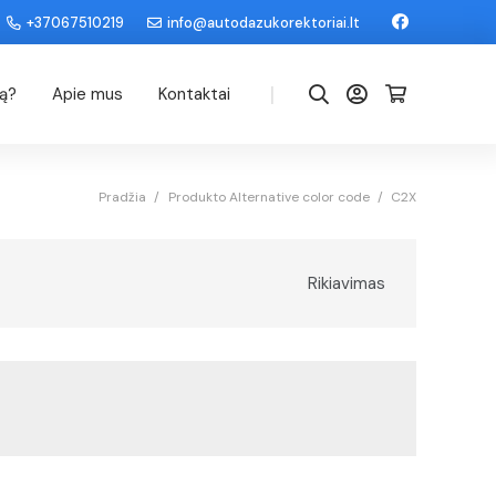
+37067510219
info@autodazukorektoriai.lt
|
dą?
Apie mus
Kontaktai
Pradžia
/
Produkto Alternative color code
/
C2X
Rikiavimas