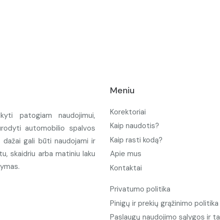
Meniu
Korektoriai
ikyti patogiam naudojimui,
Kaip naudotis?
urodyti automobilio spalvos
Kaip rasti kodą?
ažai gali būti naudojami ir
u, skaidriu arba matiniu laku
Apie mus
tymas.
Kontaktai
Privatumo politika
Pinigų ir prekių grąžinimo politika
Paslaugų naudojimo sąlygos ir ta