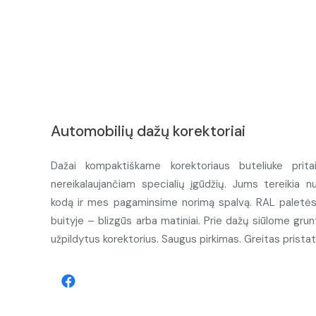
Automobilių dažų korektoriai
Dažai kompaktiškame korektoriaus buteliuke prita
nereikalaujančiam specialių įgūdžių. Jums tereikia n
kodą ir mes pagaminsime norimą spalvą. RAL paletės d
buityje – blizgūs arba matiniai. Prie dažų siūlome grunt
užpildytus korektorius. Saugus pirkimas. Greitas prista