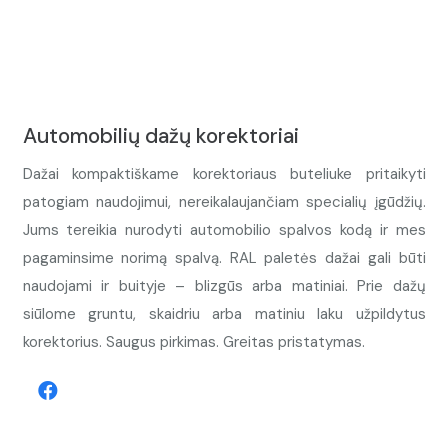
Automobilių dažų korektoriai
Dažai kompaktiškame korektoriaus buteliuke pritaikyti
patogiam naudojimui, nereikalaujančiam specialių įgūdžių.
Jums tereikia nurodyti automobilio spalvos kodą ir mes
pagaminsime norimą spalvą. RAL paletės dažai gali būti
naudojami ir buityje – blizgūs arba matiniai. Prie dažų
siūlome gruntu, skaidriu arba matiniu laku užpildytus
korektorius. Saugus pirkimas. Greitas pristatymas.