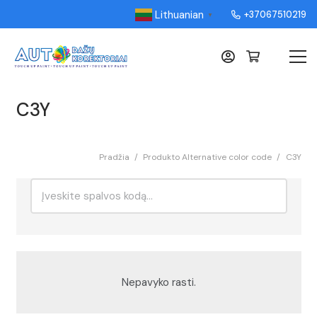
Lithuanian
+37067510219
▼
C3Y
Pradžia
/
Produkto Alternative color code
/
C3Y
Ieškoti:
Rikiavimas
Nepavyko rasti.