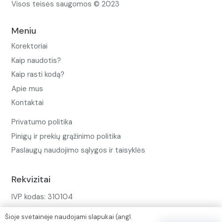
Visos teisės saugomos © 2023
Meniu
Korektoriai
Kaip naudotis?
Kaip rasti kodą?
Apie mus
Kontaktai
Privatumo politika
Pinigų ir prekių grąžinimo politika
Paslaugų naudojimo sąlygos ir taisyklės
Rekvizitai
IVP kodas: 310104
Adresas: Alėjos g. 34 Kuršėnai
Šioje svetainėje naudojami slapukai (angl.