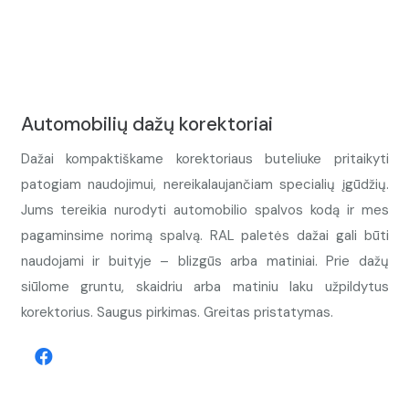
Automobilių dažų korektoriai
Dažai kompaktiškame korektoriaus buteliuke pritaikyti
patogiam naudojimui, nereikalaujančiam specialių įgūdžių.
Jums tereikia nurodyti automobilio spalvos kodą ir mes
pagaminsime norimą spalvą. RAL paletės dažai gali būti
naudojami ir buityje – blizgūs arba matiniai. Prie dažų
siūlome gruntu, skaidriu arba matiniu laku užpildytus
korektorius. Saugus pirkimas. Greitas pristatymas.