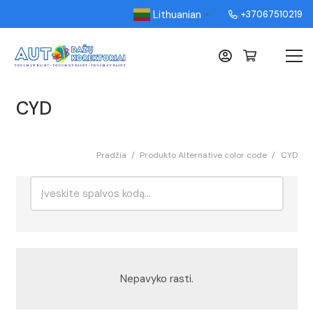
Lithuanian
+37067510219
▼
CYD
Pradžia
/
Produkto Alternative color code
/
CYD
Ieškoti:
Rikiavimas
Nepavyko rasti.