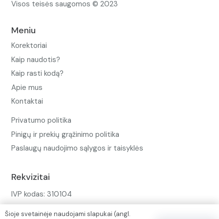
Visos teisės saugomos © 2023
Meniu
Korektoriai
Kaip naudotis?
Kaip rasti kodą?
Apie mus
Kontaktai
Privatumo politika
Pinigų ir prekių grąžinimo politika
Paslaugų naudojimo sąlygos ir taisyklės
Rekvizitai
IVP kodas: 310104
Adresas: Alėjos g. 34 Kuršėnai
Šioje svetainėje naudojami slapukai (angl.