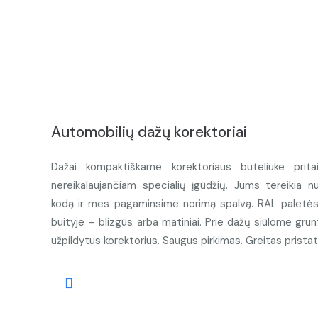
Automobilių dažų korektoriai
Dažai kompaktiškame korektoriaus buteliuke prita
nereikalaujančiam specialių įgūdžių. Jums tereikia n
kodą ir mes pagaminsime norimą spalvą. RAL paletės d
buityje – blizgūs arba matiniai. Prie dažų siūlome grunt
užpildytus korektorius. Saugus pirkimas. Greitas prista