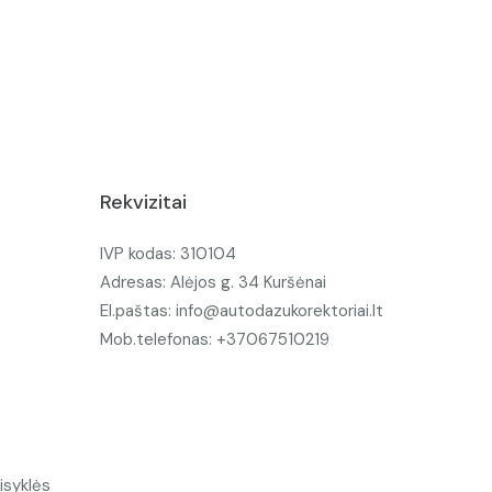
Rekvizitai
IVP kodas: 310104
Adresas: Alėjos g. 34 Kuršėnai
El.paštas: info@autodazukorektoriai.lt
Mob.telefonas: +37067510219
isyklės