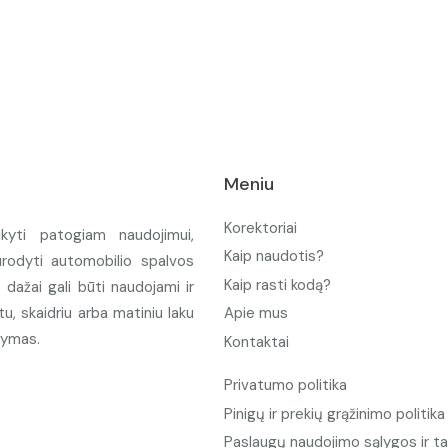
Meniu
Korektoriai
ikyti patogiam naudojimui,
Kaip naudotis?
urodyti automobilio spalvos
Kaip rasti kodą?
ažai gali būti naudojami ir
u, skaidriu arba matiniu laku
Apie mus
tymas.
Kontaktai
Privatumo politika
Pinigų ir prekių grąžinimo politika
Paslaugų naudojimo sąlygos ir ta