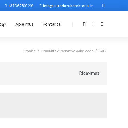
+37067510219
info@autodazukorektoriai.lt
|
odą?
Apie mus
Kontaktai
Pradžia
/
Produkto Alternative color code
/
D3D3
Rikiavimas