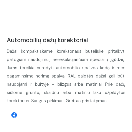
Automobilių dažų korektoriai
Dažai kompaktiškame korektoriaus buteliuke pritaikyti
patogiam naudojimui, nereikalaujančiam specialių įgūdžių.
Jums tereikia nurodyti automobilio spalvos kodą ir mes
pagaminsime norimą spalvą. RAL paletės dažai gali būti
naudojami ir buityje – blizgūs arba matiniai. Prie dažų
siūlome gruntu, skaidriu arba matiniu laku užpildytus
korektorius. Saugus pirkimas. Greitas pristatymas.