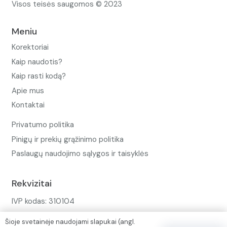
Visos teisės saugomos © 2023
Meniu
Korektoriai
Kaip naudotis?
Kaip rasti kodą?
Apie mus
Kontaktai
Privatumo politika
Pinigų ir prekių grąžinimo politika
Paslaugų naudojimo sąlygos ir taisyklės
Rekvizitai
IVP kodas: 310104
Adresas: Alėjos g. 34 Kuršėnai
Šioje svetainėje naudojami slapukai (angl.