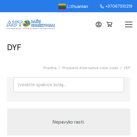
Lithuanian
+37067510219
▼
DYF
Pradžia
/
Produkto Alternative color code
/
DYF
Ieškoti:
Rikiavimas
Nepavyko rasti.