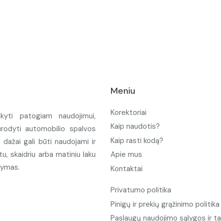
Meniu
Korektoriai
ikyti patogiam naudojimui,
Kaip naudotis?
urodyti automobilio spalvos
Kaip rasti kodą?
ažai gali būti naudojami ir
u, skaidriu arba matiniu laku
Apie mus
tymas.
Kontaktai
Privatumo politika
Pinigų ir prekių grąžinimo politika
Paslaugų naudojimo sąlygos ir ta