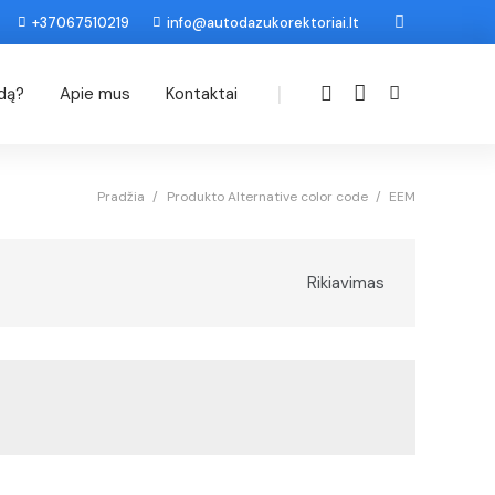
+37067510219
info@autodazukorektoriai.lt
|
odą?
Apie mus
Kontaktai
Pradžia
/
Produkto Alternative color code
/
EEM
Rikiavimas