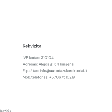
Rekvizitai
IVP kodas: 310104
Adresas: Alėjos g. 34 Kuršėnai
El.paštas: info@autodazukorektoriai.lt
Mob.telefonas: +37067510219
isyklės