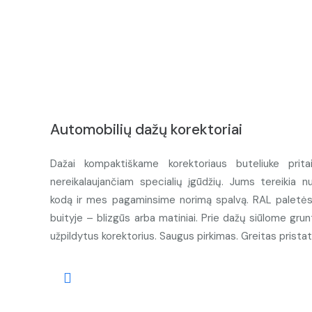
Automobilių dažų korektoriai
Dažai kompaktiškame korektoriaus buteliuke prita
nereikalaujančiam specialių įgūdžių. Jums tereikia n
kodą ir mes pagaminsime norimą spalvą. RAL paletės d
buityje – blizgūs arba matiniai. Prie dažų siūlome grunt
užpildytus korektorius. Saugus pirkimas. Greitas prista